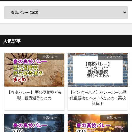
人気記事
春高バレー
インターハイ
【春高バレー】 歴代優勝校と表
【インターハイ】バレーボール歴
彰、優秀選手まとめ
代優勝校とベスト6まとめ！高校
総体！
春高バレー
春高バレー