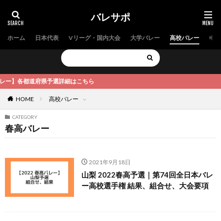
バレサポ
ホーム
日本代表
Vリーグ・国内大会
大学バレー
高校バレー
中学
レー】各都道府県予選詳細はこちら
HOME
高校バレー
CATEGORY
春高バレー
2021年9月18日
山梨 2022春高予選｜第74回全日本バレ
ー高校選手権 結果、組合せ、大会要項