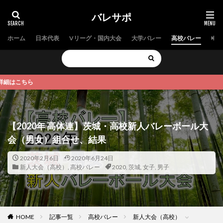
バレサポ
ホーム
日本代表
Vリーグ・国内大会
大学バレー
高校バレー
中学
ら
【2020年 高体連】茨城・高校新人バレーボール大
会（男女）組合せ、結果
2020年2月6日
2020年6月24日
新人大会（高校）
,
高校バレー
2020
,
茨城
,
女子
,
男子
HOME
記事一覧
高校バレー
新人大会（高校）