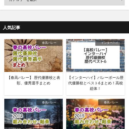
人気記事
春高バレー
インターハイ
【春高バレー】 歴代優勝校と表
【インターハイ】バレーボール歴
彰、優秀選手まとめ
代優勝校とベスト6まとめ！高校
総体！
春高バレー
春高バレー