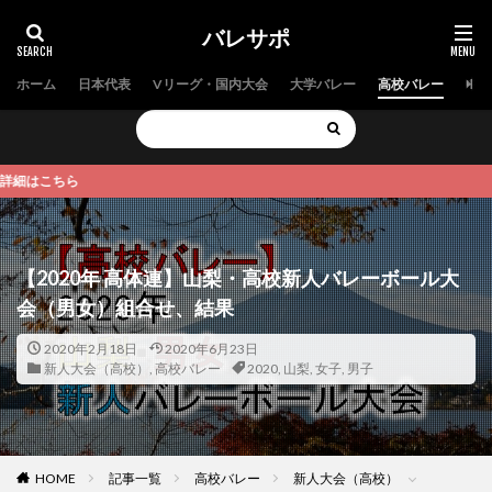
バレサポ
ホーム
日本代表
Vリーグ・国内大会
大学バレー
高校バレー
中学
ら
【2020年 高体連】山梨・高校新人バレーボール大
会（男女）組合せ、結果
2020年2月18日
2020年6月23日
新人大会（高校）
,
高校バレー
2020
,
山梨
,
女子
,
男子
HOME
記事一覧
高校バレー
新人大会（高校）