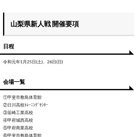
山梨県新人戦 開催要項
日程
令和元年1月25日(土)、26日(日)
会場一覧
①甲斐市敷島体育館
②日川高校ﾄﾚｰﾆﾝｸﾞｾﾝﾀｰ
③韮崎工業高校
④甲府城西高校
⑤甲府商業高校
⑥甲斐市敷島体育館