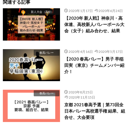
関連する記事
2020年1月17日
2020年6月24日
新人大会（高校）
【2020年 新人戦】神奈川・高
体連、高校新人バレーボール大
会（女子）組み合わせ、結果
2020年4月16日
2020年5月17日
春高バレー
【2020 春高バレー】男子 早稲
田実（東京）チームメンバー紹
介！
2020年8月25日
春高バレー
2020年11月15日
京都 2021春高予選｜第73回全
日本バレー高校選手権 結果、組
合せ、大会要項