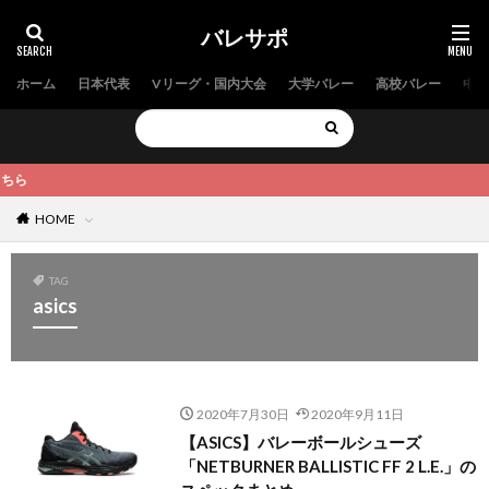
バレサポ
ホーム
日本代表
Vリーグ・国内大会
大学バレー
高校バレー
中学
ら
HOME
TAG
asics
2020年7月30日
2020年9月11日
【ASICS】バレーボールシューズ
「NETBURNER BALLISTIC FF 2 L.E.」の