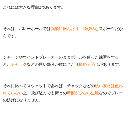
これには大きな理由2つあります。
それは、バレーボールでは
頻繁に転んだり、飛び込む
スポーツだか
らです。
ジャージやウインドブレーカーのままボールを使った練習をする
と、
チャック
などの硬い部分が体に当たり
痛める恐れ
があります。
それに比べてスウェットであれば、チャックなどの
硬い素材は使わ
れていない
上、飛び込んでも床との
摩擦が少ない生地
なのでプレー
の妨げになりません。