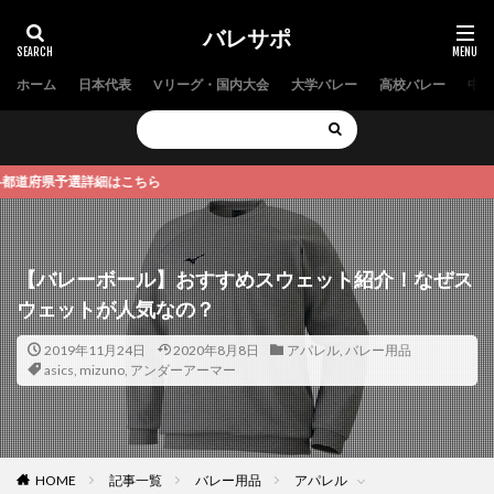
バレサポ
ホーム
日本代表
Vリーグ・国内大会
大学バレー
高校バレー
中学
県予選詳細はこちら
【バレーボール】おすすめスウェット紹介！なぜス
ウェットが人気なの？
2019年11月24日
2020年8月8日
アパレル
,
バレー用品
asics
,
mizuno
,
アンダーアーマー
HOME
記事一覧
バレー用品
アパレル