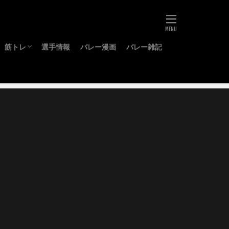
筋トレ
選手情報
バレー漫画
バレー雑記
ーズ
グッズ
プロテイン
BCAA