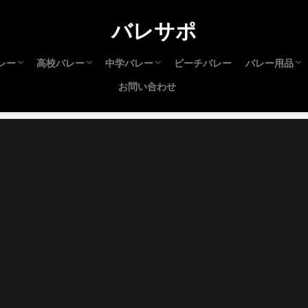
バレサポ
レー
高校バレー
中学バレー
ビーチバレー
バレー用品
お問い合わせ
本インカレ
本インカレ
リーグ
リーグ
高校生 選抜
春高バレー
新人大会（高校）
インターハイ
さくらバレー
都道府県大会
中学生 選抜
JOC
新人大会（中学）
バレーシュ
サポーター
アパレル
試合・練習