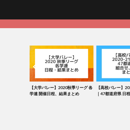
・ひじサポー
【大学バレー】2020秋季リーグ 各
【高校バレー】202
、効果とおす
学連 開催日程、結果まとめ
｜47都道府県 日