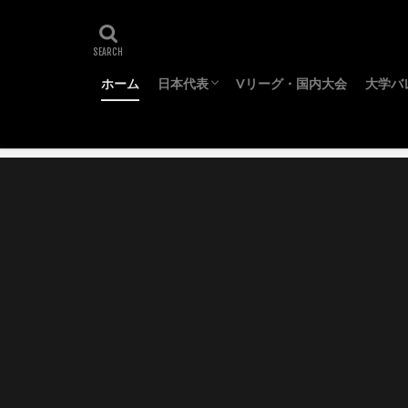
ホーム
日本代表
Vリーグ・国内大会
大学バ
代表メンバー
ワールドカップ
オリンピック
ネーションズリーグ
全日
東日
春季
秋季