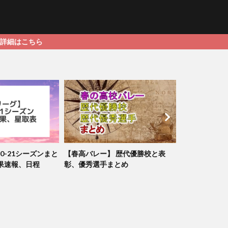
ら
0-21シーズンまと
【春高バレー】 歴代優勝校と表
【速報・結果】
果速報、日程
彰、優秀選手まとめ
結果、組合せ