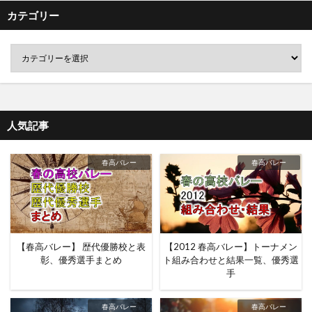
カテゴリー
人気記事
春高バレー
春高バレー
【春高バレー】 歴代優勝校と表
【2012 春高バレー】トーナメン
彰、優秀選手まとめ
ト組み合わせと結果一覧、優秀選
手
春高バレー
春高バレー