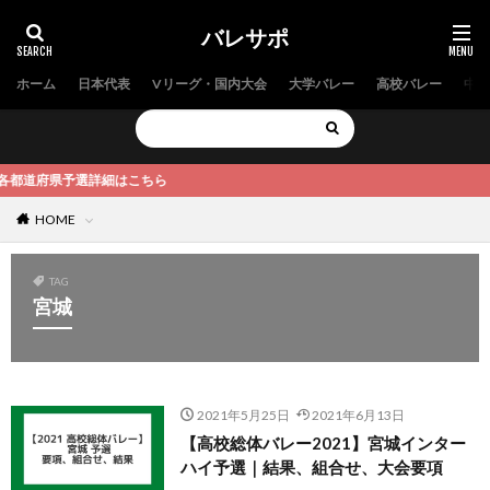
バレサポ
ホーム
日本代表
Vリーグ・国内大会
大学バレー
高校バレー
中学
都道府県予選詳細はこちら
HOME
TAG
宮城
2021年5月25日
2021年6月13日
【高校総体バレー2021】宮城インター
ハイ予選｜結果、組合せ、大会要項