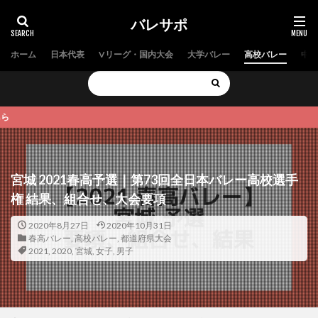
バレサポ
ホーム
日本代表
Vリーグ・国内大会
大学バレー
高校バレー
中学
【2022
宮城 2021春高予選｜第73回全日本バレー高校選手
権 結果、組合せ、大会要項
2020年8月27日
2020年10月31日
春高バレー
,
高校バレー
,
都道府県大会
2021
,
2020
,
宮城
,
女子
,
男子