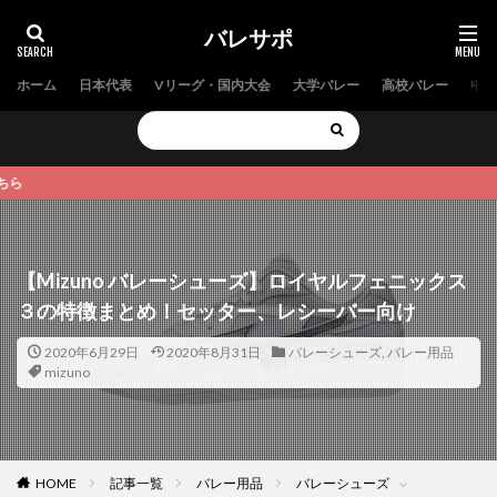
バレサポ
ホーム
日本代表
Vリーグ・国内大会
大学バレー
高校バレー
中学
【2
【Mizuno バレーシューズ】ロイヤルフェニックス
３の特徴まとめ！セッター、レシーバー向け
2020年6月29日
2020年8月31日
バレーシューズ
,
バレー用品
mizuno
HOME
記事一覧
バレー用品
バレーシューズ