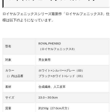
ロイヤルフェニックスシリーズ最新作「ロイヤルフェニックス3」仕
様は以下のようになっています。
ROYAL PHENIX3
型名
（ロイヤルフェニックス3）
対象
男女兼用
カラー
ホワイト×シルバー×グレー（03）
（）内は品番
ブラック×ホワイト×レッド（01）
素材
合成繊維、人工皮革
サイズ
23.0～30.0cm
質量
約250g（27.0cm片方）