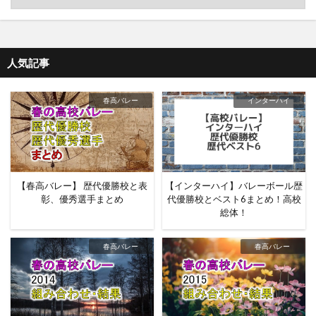
人気記事
春高バレー
インターハイ
【春高バレー】 歴代優勝校と表
【インターハイ】バレーボール歴
彰、優秀選手まとめ
代優勝校とベスト6まとめ！高校
総体！
春高バレー
春高バレー