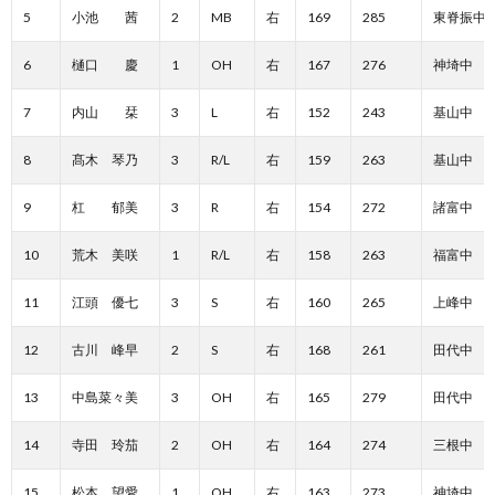
5
小池 茜
2
MB
右
169
285
東脊振中
6
樋口 慶
1
OH
右
167
276
神埼中
7
内山 栞
3
L
右
152
243
基山中
8
髙木 琴乃
3
R/L
右
159
263
基山中
9
杠 郁美
3
R
右
154
272
諸富中
10
荒木 美咲
1
R/L
右
158
263
福富中
11
江頭 優七
3
S
右
160
265
上峰中
12
古川 峰早
2
S
右
168
261
田代中
13
中島菜々美
3
OH
右
165
279
田代中
14
寺田 玲茄
2
OH
右
164
274
三根中
15
松本 望愛
1
OH
右
163
273
神埼中