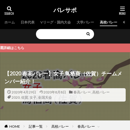
バレサポ
ホーム
日本代表
Vリーグ・国内大会
大学バレー
高校バレー
中学
細はこちら
【2020 春高バレー】女子 鳥栖商（佐賀）チームメ
ンバー紹介！
2020年4月29日
2020年8月8日
春高バレー
,
高校バレー
2020
,
佐賀
,
女子
,
全国大会
HOME
記事一覧
高校バレー
春高バレー