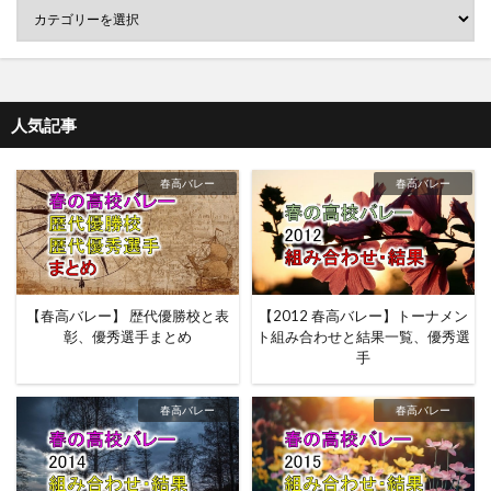
人気記事
春高バレー
春高バレー
【春高バレー】 歴代優勝校と表
【2012 春高バレー】トーナメン
彰、優秀選手まとめ
ト組み合わせと結果一覧、優秀選
手
春高バレー
春高バレー