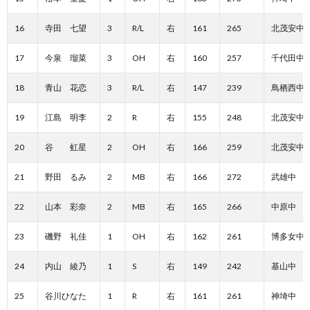
16
寺田 七望
3
R/L
右
161
265
北茂安中
17
今泉 瑠菜
3
OH
右
160
257
千代田中
18
青山 花恋
3
R/L
右
147
239
鳥栖西中
19
江島 明李
2
R
右
155
248
北茂安中
20
谷 虹星
2
OH
右
166
259
北茂安中
21
野田 るみ
2
MB
右
166
272
武雄中
22
山本 彩奈
2
MB
右
165
266
中原中
23
磯野 礼佳
1
OH
右
162
261
博多女中
24
内山 綾乃
1
S
右
149
242
基山中
25
谷川ひなた
1
R
右
161
261
神埼中