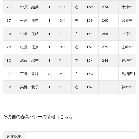
26
中原 結菜
1
MB
右
169
274
牛津中
27
松尾 遥奈
1
OH
右
159
268
武雄中
28
松尾 美鈴
1
R
右
154
255
中原中
29
松尾 優奈
1
OH
右
167
275
上峰中
30
武藤 瑞季
1
R
右
154
246
神埼中
31
三橋 朱峰
2
M
右
158
–
鳥栖西中
32
髙野 愛子
1
M
右
162
–
神埼中
その他の春高バレーの情報はこちら
関連記事