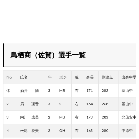
鳥栖商（佐賀）選手一覧
No.
氏名
年
ポジ
腕
身長
到達点
出身中学
①
酒井 陽
3
MB
右
171
282
基山中
2
扇 凜音
3
S
右
164
268
基山中
3
内川 成美
2
MB
右
173
283
北茂安中
4
松尾 愛美
2
OH
右
163
280
中原中