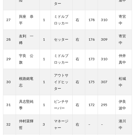
陸
屋中
ター
與座 恭
ミドルブ
寄宮
27
1
右
178
310
平
ロッカー
中
友利 一
寄宮
28
1
セッター
右
176
309
稀
中
宇良 公
ミドルブ
仲井
29
1
右
173
310
旗
ロッカー
真中
アウトサ
根路銘竜
松城
30
1
イドヒッ
右
175
307
志
中
ター
具志堅純
ピンチサ
伊良
31
1
右
172
295
季
ーバー
波中
仲村渠輝
マネージ
港川
32
3
右
–
–
哲
ャー
中