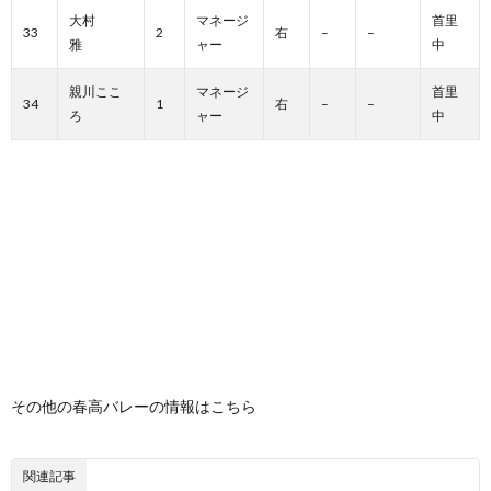
大村
マネージ
首里
33
2
右
–
–
雅
ャー
中
親川ここ
マネージ
首里
34
1
右
–
–
ろ
ャー
中
その他の春高バレーの情報はこちら
関連記事