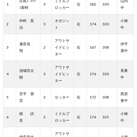
庄島ｼﾞｪｲｿ
ミドルブ
山内
1
3
右
182
330
ﾝ新時
ロッカー
中
仲村 英
オポジッ
小禄
2
3
右
174
320
治
ト
中
アウトサ
瀬良垣
伊平
3
2
イドヒッ
右
167
308
翔
屋中
ター
アウトサ
池城浩太
美東
4
3
イドヒッ
右
176
320
朗
中
ター
宮平 朋
西原
5
2
セッター
右
172
308
宜
東中
積 詩
ミドルブ
小禄
6
2
右
176
325
音
ロッカー
中
アウトサ
伊良皆大
小禄