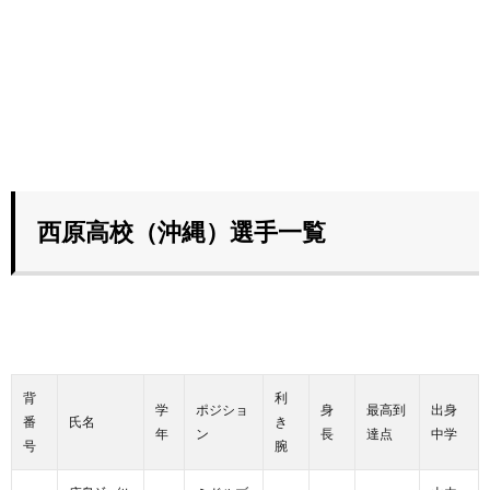
西原高校（沖縄）選手一覧
背
利
学
ポジショ
身
最高到
出身
番
氏名
き
年
ン
長
達点
中学
号
腕