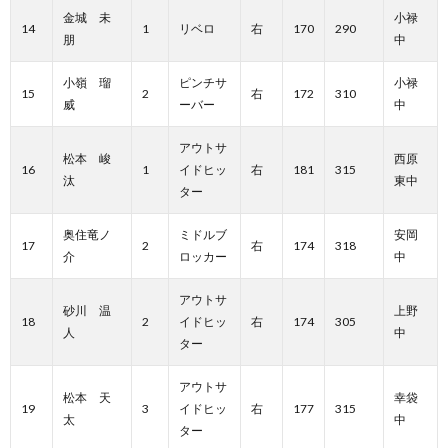
金城 未
小禄
14
1
リベロ
右
170
290
朋
中
小嶺 瑠
ピンチサ
小禄
15
2
右
172
310
威
ーバー
中
アウトサ
松本 峻
西原
16
1
イドヒッ
右
181
315
汰
東中
ター
奥住竜ノ
ミドルブ
安岡
17
2
右
174
318
介
ロッカー
中
アウトサ
砂川 温
上野
18
2
イドヒッ
右
174
305
人
中
ター
アウトサ
松本 天
幸袋
19
3
イドヒッ
右
177
315
太
中
ター