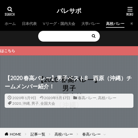
バレサポ
ホーム
日本代表
Vリーグ・国内大会
大学バレー
高校バレー
中学
ら
【2020 春高バレー】男子ベスト8 西原（沖縄）チ
ームメンバー紹介！
2020年1月9日
2020年5月17日
春高バレー
,
高校バレー
2020
,
沖縄
,
男子
,
全国大会
HOME
記事一覧
高校バレー
春高バレー