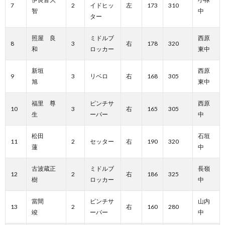
7
2
イドヒッ
左
173
310
智
中
ター
照屋 良
ミドルブ
西原
8
3
右
178
320
和
ロッカー
東中
新垣
西原
9
3
リベロ
右
168
305
旭
東中
福里 尊
ピンチサ
西原
10
3
右
165
305
生
ーバー
中
松田
石垣
11
2
セッター
右
190
320
蓮
中
古波蔵正
ミドルブ
長嶺
12
2
右
186
325
樹
ロッカー
中
當間
ピンチサ
山内
13
2
右
160
280
竣
ーバー
中