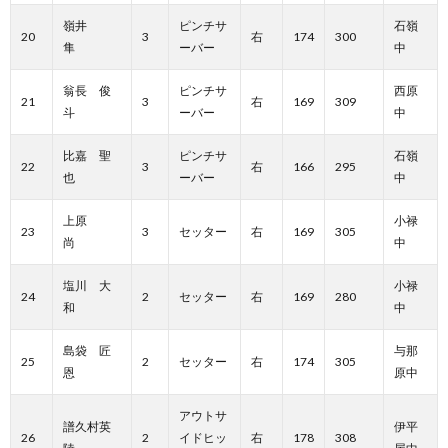
嶺井
ピンチサ
石嶺
20
3
右
174
300
隼
ーバー
中
翁長 俊
ピンチサ
西原
21
3
右
169
309
斗
ーバー
中
比嘉 聖
ピンチサ
石嶺
22
3
右
166
295
也
ーバー
中
上原
小禄
23
3
セッター
右
169
305
尚
中
塩川 大
小禄
24
2
セッター
右
169
280
和
中
島袋 匠
与那
25
2
セッター
右
174
305
恩
原中
アウトサ
譜久村英
伊平
26
2
イドヒッ
右
178
308