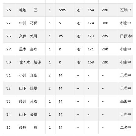
26
畦地 匠
1
S/RS
右
164
280
斑鳩中
27
中川 巧稀
1
S
右
174
300
都南中
28
久保 悠司
1
RS
右
173
285
田原本中
29
黒木 嘉玖
1
R
右
171
298
都南中
30
佐々木 勝啓
1
R
右
169
280
都南中
31
小川 真依
2
M
–
–
–
天理中
32
山下 陽夏
2
M
–
–
–
天理中
33
藤川 茉衣
1
M
–
–
–
高田中
34
山下 優風
1
M
–
–
–
天理中
35
藤原 舞
1
M
–
–
–
二名中