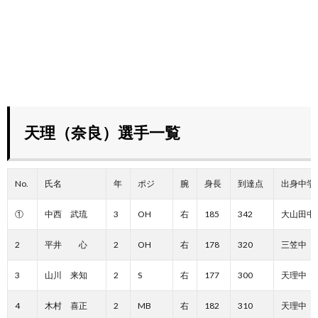
天理（奈良）選手一覧
No.
氏名
年
ポジ
腕
身長
到達点
出身中学
①
中西 武琉
3
OH
右
185
342
大山田中
2
平井 心
2
OH
右
178
320
三笠中
3
山川 来知
2
S
右
177
300
天理中
4
木村 喜正
2
MB
右
182
310
天理中