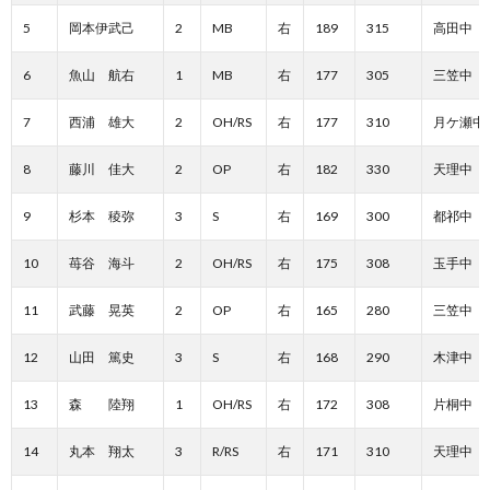
5
岡本伊武己
2
MB
右
189
315
高田中
6
魚山 航右
1
MB
右
177
305
三笠中
7
西浦 雄大
2
OH/RS
右
177
310
月ケ瀬中
8
藤川 佳大
2
OP
右
182
330
天理中
9
杉本 稜弥
3
S
右
169
300
都祁中
10
苺谷 海斗
2
OH/RS
右
175
308
玉手中
11
武藤 晃英
2
OP
右
165
280
三笠中
12
山田 篤史
3
S
右
168
290
木津中
13
森 陸翔
1
OH/RS
右
172
308
片桐中
14
丸本 翔太
3
R/RS
右
171
310
天理中