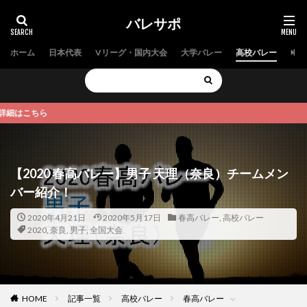
バレサポ
ホーム
日本代表
Vリーグ・国内大会
大学バレー
高校バレー
中学
ちら
【2020 春高バレー】男子 天理（奈良）チームメン
バー紹介！
2020年4月21日
2020年5月17日
春高バレー
,
高校バレー
2020
,
奈良
,
男子
,
全国大会
HOME
記事一覧
高校バレー
春高バレー