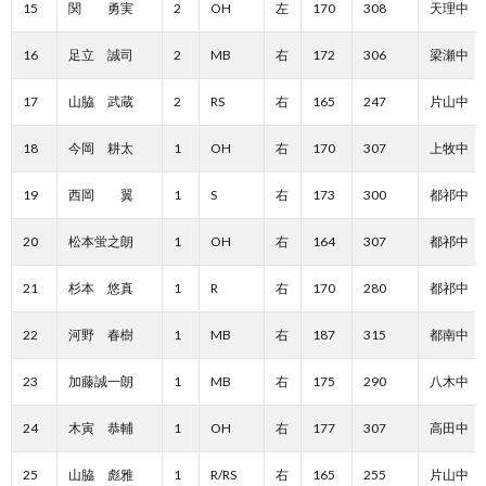
15
関 勇実
2
OH
左
170
308
天理中
16
足立 誠司
2
MB
右
172
306
梁瀬中
17
山脇 武蔵
2
RS
右
165
247
片山中
18
今岡 耕太
1
OH
右
170
307
上牧中
19
西岡 翼
1
S
右
173
300
都祁中
20
松本蛍之朗
1
OH
右
164
307
都祁中
21
杉本 悠真
1
R
右
170
280
都祁中
22
河野 春樹
1
MB
右
187
315
都南中
23
加藤誠一朗
1
MB
右
175
290
八木中
24
木寅 恭輔
1
OH
右
177
307
高田中
25
山脇 彪雅
1
R/RS
右
165
255
片山中