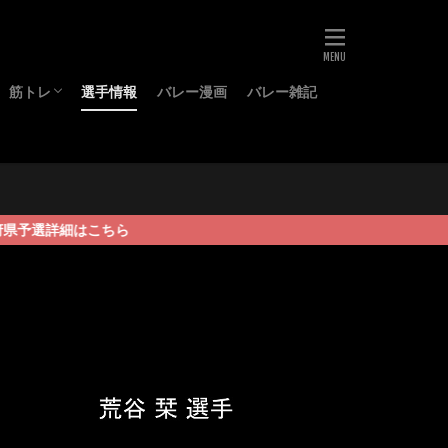
筋トレ
選手情報
バレー漫画
バレー雑記
ーズ
グッズ
プロテイン
BCAA
細はこちら