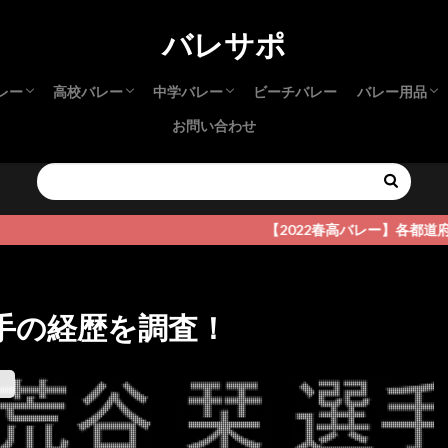
バレサポ
レー
高校バレー
中学バレー
ビーチバレー
バレー用品
お問い合わせ
本インカレ
本インカレ
リーグ
リーグ
高校生 選抜
春高バレー
新人大会（高校）
インターハイ
さくらバレー
都道府県大会
中学生 選抜
JOC
新人大会（中学）
バレーシュ
サポーター
アパレル
試合・練習
【2022春高バレー】各都道府県予選詳
手の経歴を調査！