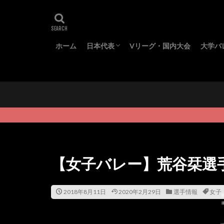
ホーム
日本代表
Vリーグ・国内大会
大学バ
代表メンバー
ワールドカップ
オリンピック
ネーションズリーグ
全日
東日
春季
秋季
【女子バレー】荒谷栞選
2018年8月11日
2020年2月29日
選手情報
女子