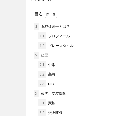
目次
1
荒谷栞選手とは？
1.1
プロフィール
1.2
プレースタイル
2
経歴
2.1
中学
2.2
高校
2.3
NEC
3
家族、交友関係
3.1
家族
3.2
交友関係