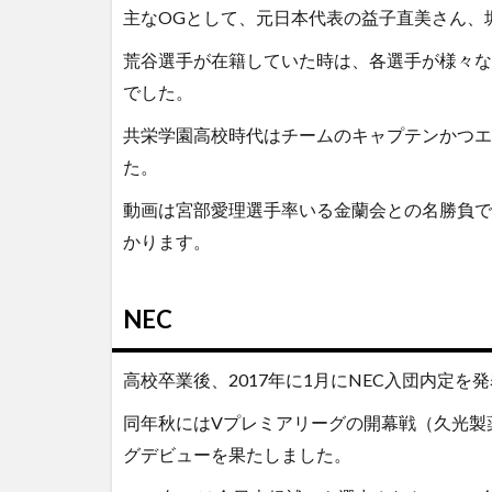
主なOGとして、元日本代表の益子直美さん、
荒谷選手が在籍していた時は、各選手が様々な
でした。
共栄学園高校時代はチームのキャプテンかつエ
た。
動画は宮部愛理選手率いる金蘭会との名勝負で
かります。
NEC
高校卒業後、2017年に1月にNEC入団内定を
同年秋にはVプレミアリーグの開幕戦（久光製
グデビューを果たしました。