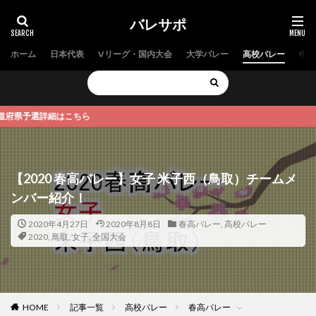
バレサポ
ホーム
日本代表
Vリーグ・国内大会
大学バレー
高校バレー
中学
予選詳細はこちら
【2020 春高バレー】女子 米子西（鳥取）チームメ
ンバー紹介！
2020年4月27日
2020年8月8日
春高バレー
,
高校バレー
2020
,
鳥取
,
女子
,
全国大会
HOME
記事一覧
高校バレー
春高バレー