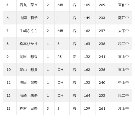
5
石丸 菜々
2
MB
右
169
269
東伯中
6
山岡 莉子
2
L
右
149
233
淀江中
7
手嶋さくら
2
MB
右
162
257
大栄中
8
松本ひかり
1
S
右
165
256
境二中
9
岡田 彩香
1
RS
左
152
241
東山中
10
景山 彩貴
1
OH
右
162
256
東山中
11
澤田 麗奈
1
OH
右
153
240
中山中
12
濵崎 未夢
1
OH
右
164
255
境二中
13
杵村 日奈
3
S
右
159
261
湊山中