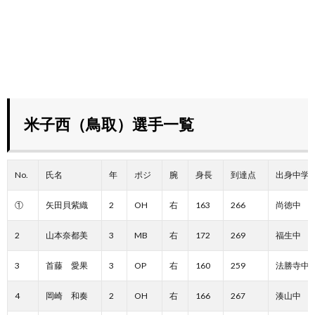
米子西（鳥取）選手一覧
No.
氏名
年
ポジ
腕
身長
到達点
出身中学
①
矢田貝紫織
2
OH
右
163
266
尚徳中
2
山本奈都美
3
MB
右
172
269
福生中
3
首藤 愛果
3
OP
右
160
259
法勝寺中
4
岡崎 和奏
2
OH
右
166
267
湊山中