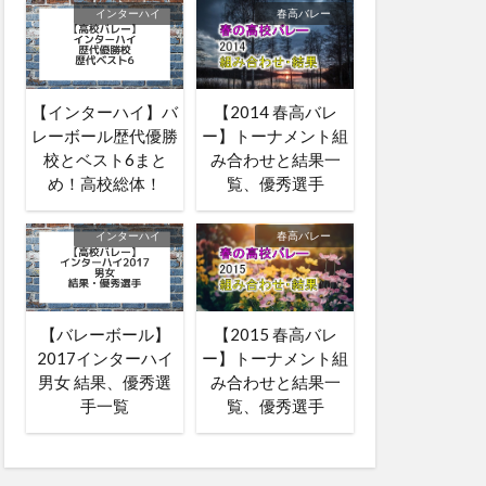
インターハイ
春高バレー
【インターハイ】バ
【2014 春高バレ
レーボール歴代優勝
ー】トーナメント組
校とベスト6まと
み合わせと結果一
め！高校総体！
覧、優秀選手
インターハイ
春高バレー
【バレーボール】
【2015 春高バレ
2017インターハイ
ー】トーナメント組
男女 結果、優秀選
み合わせと結果一
手一覧
覧、優秀選手