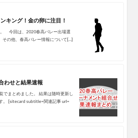
長ランキング！金の卵に注目！
れます。 今回は、2020春高バレー出場選
その他、春高バレー情報について[…]
み合わせと結果速報
一覧でまとめました。 結果は随時更新し
card subtitle=関連記事 url=