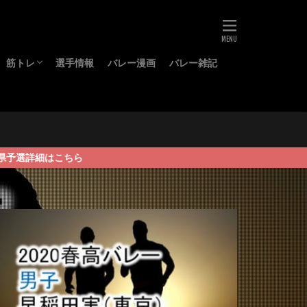
筋トレ
選手情報
バレー漫画
バレー雑記
ーズ
グッズ
プロテイン
BCAA
はこちら