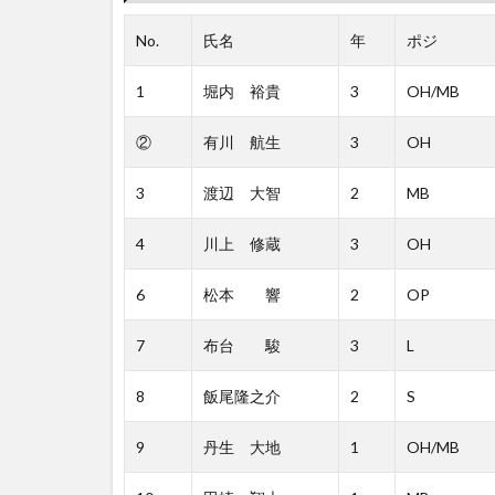
No.
氏名
年
ポジ
1
堀内 裕貴
3
OH/MB
②
有川 航生
3
OH
3
渡辺 大智
2
MB
4
川上 修蔵
3
OH
6
松本 響
2
OP
7
布台 駿
3
L
8
飯尾隆之介
2
S
9
丹生 大地
1
OH/MB