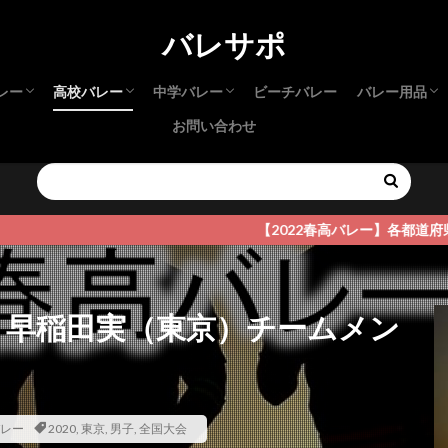
バレサポ
レー
高校バレー
中学バレー
ビーチバレー
バレー用品
お問い合わせ
本インカレ
本インカレ
リーグ
リーグ
高校生 選抜
春高バレー
新人大会（高校）
インターハイ
さくらバレー
都道府県大会
中学生 選抜
JOC
新人大会（中学）
バレーシュ
サポーター
アパレル
試合・練習
【2022春高バレー】各都道府県予選詳細
男子 早稲田実（東京）チームメン
レー
2020
,
東京
,
男子
,
全国大会