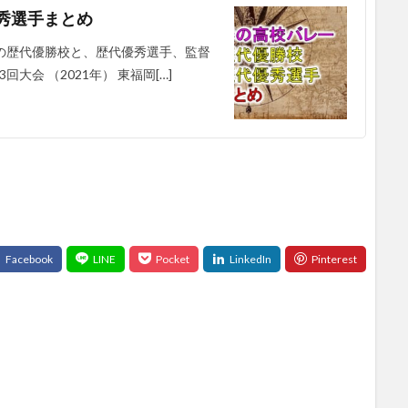
秀選手まとめ
の歴代優勝校と、歴代優秀選手、監督
大会 （2021年） 東福岡[…]