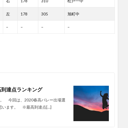
右
178
310
松戸一中
左
178
305
旭町中
–
–
–
–
最高到達点ランキング
れます。 今回は、2020春高バレー出場選
います。 ※最高到達点[…]