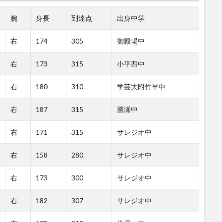
腕
身長
到達点
出身中学
右
174
305
御殿場中
右
173
315
小平四中
右
180
310
学芸大附竹早中
右
187
315
勝瀬中
右
171
315
サレジオ中
右
158
280
サレジオ中
右
173
300
サレジオ中
右
182
307
サレジオ中