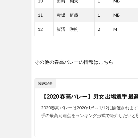
10
田崎 翔大
1
MB
11
赤坂 侑哉
1
MB
12
飯沼 咲帆
2
M
その他の春高バレーの情報はこちら
関連記事
【2020 春高バレー】男女 出場選手 
2020春高バレーは2020/1/5～1/12に開催さ
手の最高到達点をランキング形式で紹介したいと思