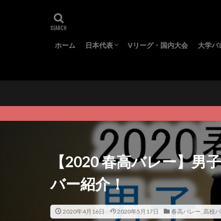
ホーム
日本代表
Vリーグ・国内大会
大学バ
代表メンバー
ワールドカップ
オリンピック
ネーションズリーグ
全日
東日
春季
秋季
【2020 春高バレー】
バー紹介！
2020年4月16日
2020年5月17日
春高バレー
,
高校バ