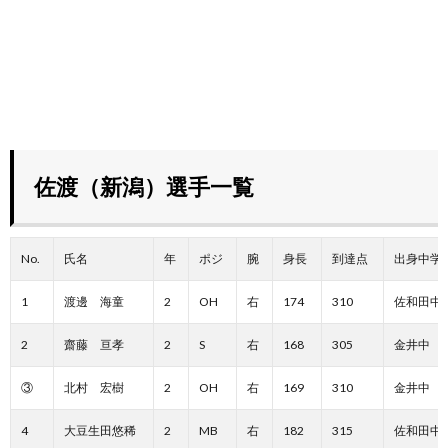
佐渡（新潟）選手一覧
No.
氏名
年
ポジ
腕
身長
到達点
出身中学
1
渡邊 海童
2
OH
右
174
310
佐和田中
2
齋藤 亘孝
2
S
右
168
305
金井中
③
北村 宏樹
2
OH
右
169
310
金井中
4
大豆生田悠稀
2
MB
右
182
315
佐和田中