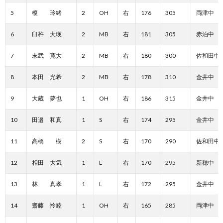
5
榎 玲緒
2
OH
右
176
305
両津中
6
臼杵 大瑛
2
MB
右
181
305
赤泊中
7
末武 寛大
2
MB
右
180
300
佐和田中
8
本田 光希
2
MB
右
178
310
金井中
9
大蔵 夢也
1
OH
右
186
315
金井中
10
田邉 和真
1
S
右
174
295
金井中
11
高橋 樹
2
S
右
170
290
佐和田中
12
相田 大気
1
L
右
170
295
新穂中
13
林 真孝
1
L
右
172
295
金井中
14
齋藤 怜睦
1
OH
右
165
285
両津中