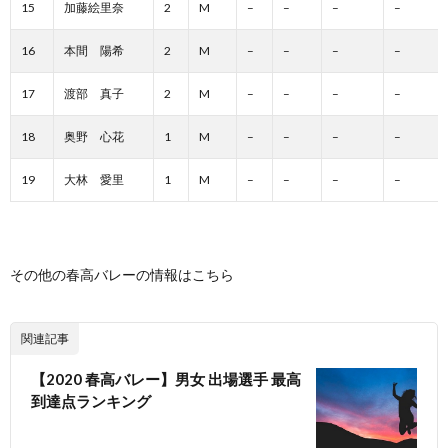
15
加藤絵里奈
2
M
–
–
–
–
16
本間 陽希
2
M
–
–
–
–
17
渡部 真子
2
M
–
–
–
–
18
奥野 心花
1
M
–
–
–
–
19
大林 愛里
1
M
–
–
–
–
その他の春高バレーの情報はこちら
関連記事
【2020 春高バレー】男女 出場選手 最高
到達点ランキング