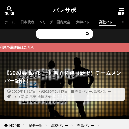
バレサポ
ホーム
日本代表
Vリーグ・国内大会
大学バレー
高校バレー
中学
選詳細はこちら
【2020 春高バレー】男子 佐渡（新潟）チームメン
バー紹介！
2020年4月17日
2020年5月17日
春高バレー
,
高校バレー
2020
,
新潟
,
男子
,
全国大会
HOME
記事一覧
高校バレー
春高バレー