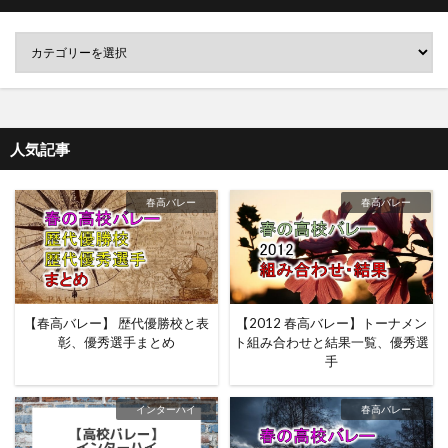
人気記事
春高バレー
春高バレー
【春高バレー】 歴代優勝校と表
【2012 春高バレー】トーナメン
彰、優秀選手まとめ
ト組み合わせと結果一覧、優秀選
手
インターハイ
春高バレー