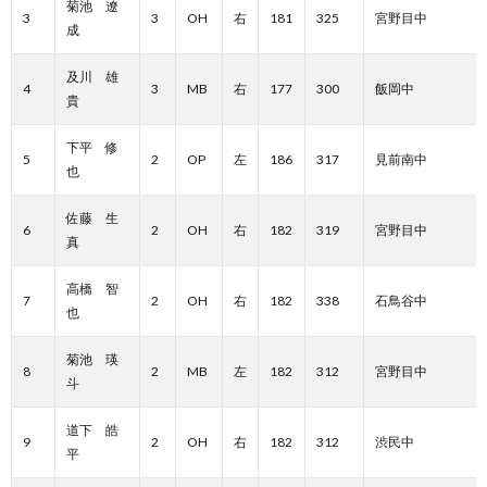
菊池 遼
3
3
OH
右
181
325
宮野目中
成
及川 雄
4
3
MB
右
177
300
飯岡中
貴
下平 修
5
2
OP
左
186
317
見前南中
也
佐藤 生
6
2
OH
右
182
319
宮野目中
真
高橋 智
7
2
OH
右
182
338
石鳥谷中
也
菊池 瑛
8
2
MB
左
182
312
宮野目中
斗
道下 皓
9
2
OH
右
182
312
渋民中
平