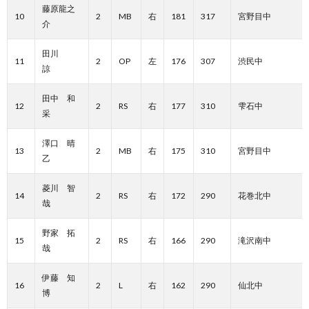
藤原龍之
10
2
MB
右
181
317
宮野目中
介
田川
11
2
OP
左
176
307
渋民中
諒
田中 和
12
2
RS
右
177
310
雫石中
采
澤口 晴
13
2
MB
右
175
310
宮野目中
乙
菱川 智
14
2
RS
右
172
290
花巻北中
哉
野家 拓
15
2
RS
右
166
290
滝沢南中
哉
伊藤 知
16
2
L
右
162
290
仙北中
博