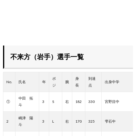
不来方（岩手）選手一覧
ポ
身
到達
No.
氏名
年
腕
出身中学
ジ
長
点
中田 拓
①
3
S
右
182
330
宮野目中
斗
嶋津 陽
2
3
L
右
170
325
雫石中
斗