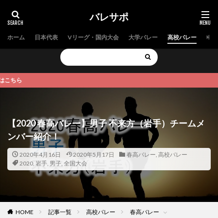
バレサポ
ホーム
日本代表
Vリーグ・国内大会
大学バレー
高校バレー
中学
【2020 春高バレー】男子 不来方（岩手）チームメ
ンバー紹介！
2020年4月16日
2020年5月17日
春高バレー
,
高校バレー
2020
,
岩手
,
男子
,
全国大会
HOME
記事一覧
高校バレー
春高バレー