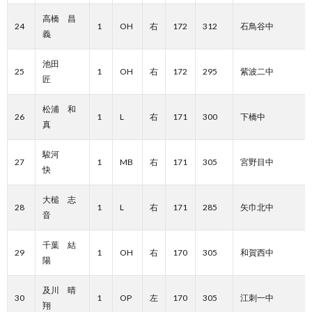
高橋 昌
24
1
OH
右
172
312
石鳥谷中
義
池田
25
1
OH
右
172
295
紫波二中
匠
松浦 和
26
1
L
右
171
300
下橋中
真
駿河
27
1
MB
右
171
305
宮野目中
快
大槌 志
28
1
L
右
171
285
矢巾北中
音
千葉 結
29
1
OH
右
170
305
和賀西中
陽
及川 晴
30
1
OP
左
170
305
江刺一中
翔