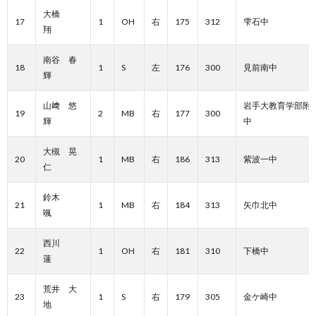
大橋
17
1
OH
右
175
312
雫石中
翔
南谷 春
18
1
S
左
176
300
見前南中
輝
山﨑 悠
岩手大教育学部附
19
2
MB
右
177
300
輝
中
大槻 晃
20
1
MB
右
186
313
紫波一中
仁
鈴木
21
1
MB
右
184
313
矢巾北中
颯
西川
22
1
OH
右
181
310
下橋中
蓮
荒井 大
23
1
S
右
179
305
金ケ崎中
地