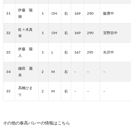
伊藤 陽
31
1
OH
右
169
290
飯豊中
輝
佐々木真
32
1
OH
右
169
290
宮野目中
琴
伊藤 陽
33
1
L
右
167
295
矢沢中
人
鎌田 麗
34
2
M
右
–
–
–
未
高橋ひま
35
2
M
右
–
–
–
り
その他の春高バレーの情報はこちら