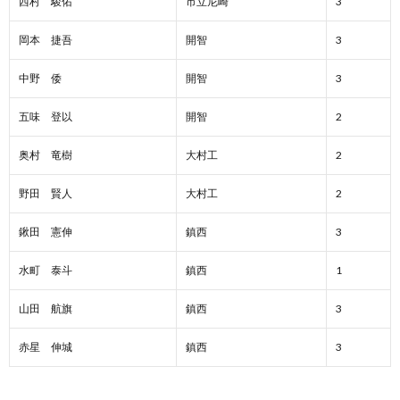
西村 駿佑
市立尼崎
3
岡本 捷吾
開智
3
中野 倭
開智
3
五味 登以
開智
2
奥村 竜樹
大村工
2
野田 賢人
大村工
2
鍬田 憲伸
鎮西
3
水町 泰斗
鎮西
1
山田 航旗
鎮西
3
赤星 伸城
鎮西
3