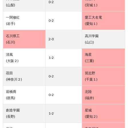
0-2
(山梨)
(宮城１)
一関修紅
愛工大名電
0-2
(岩手)
(愛知１)
石川県工
高川学園
2-0
(石川)
(山口)
清風
海星
1-2
(大阪２)
(三重)
荏田
習志野
0-2
(神奈川２)
(千葉１)
前橋商
北陸
0-2
(群馬)
(福井)
創造学園
星城
1-2
(長野)
(愛知２)