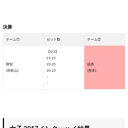
決勝
チーム①
セット数
チーム②
【0-3】
21-25
開智
23-25
鎮西
(和歌山)
20-25
(熊本)
–
–