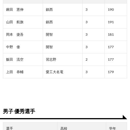
鍬田 憲伸
鎮西
3
190
山田 航旗
鎮西
3
191
岡本 捷吾
開智
3
181
中野 倭
開智
3
177
飯田 流空
習志野
2
177
上田 恭輔
愛工大名電
3
179
男子 優秀選手
選手
高校
学年