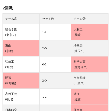
2回戦
チーム①
セット数
チーム②
駿台学園
大村工
1-2
(東京２)
(長崎)
東山
埼玉栄
2-0
(京都)
(埼玉１)
弘前工
科学大高
0-2
(青森)
(北海道２)
開智
市立船橋
2-0
(和歌山)
(千葉２)
高松工芸
近江
1-2
(香川)
(滋賀)
日本航空
仙台商