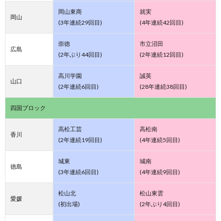
岡山東商
就実
岡山
(3年連続29回目)
(4年連続42回目)
崇徳
市立沼田
広島
(2年ぶり44回目)
(2年連続12回目)
高川学園
誠英
山口
(2年連続6回目)
(28年連続38回目)
四国ブロック
高松工芸
高松南
香川
(2年連続19回目)
(4年連続5回目)
城東
城南
徳島
(3年連続6回目)
(4年連続9回目)
松山北
松山東雲
愛媛
(初出場)
(2年ぶり4回目)