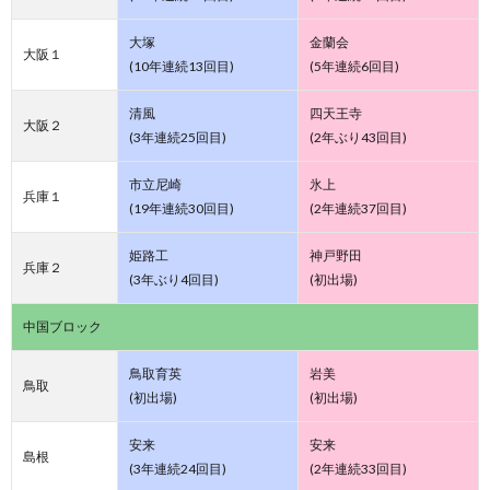
大塚
金蘭会
大阪１
(10年連続13回目)
(5年連続6回目)
清風
四天王寺
大阪２
(3年連続25回目)
(2年ぶり43回目)
市立尼崎
氷上
兵庫１
(19年連続30回目)
(2年連続37回目)
姫路工
神戸野田
兵庫２
(3年ぶり4回目)
(初出場)
中国ブロック
鳥取育英
岩美
鳥取
(初出場)
(初出場)
安来
安来
島根
(3年連続24回目)
(2年連続33回目)