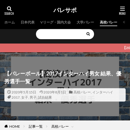
バレサポ
ホーム
日本代表
Vリーグ・国内大会
大学バレー
高校バレー
中学
【2022春高バレ
【バレーボール】2017インターハイ男女 結果、優
秀選手一覧
2020年5月15日
2020年8月1日
高校バレー
,
インターハイ
2017
,
女子
,
男子
,
試合結果
HOME
記事一覧
高校バレー