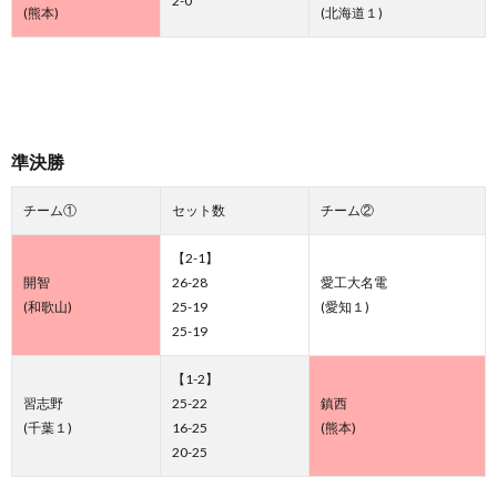
2-0
(熊本)
(北海道１)
準決勝
チーム①
セット数
チーム②
【2-1】
開智
26-28
愛工大名電
(和歌山)
25-19
(愛知１)
25-19
【1-2】
習志野
25-22
鎮西
(千葉１)
16-25
(熊本)
20-25