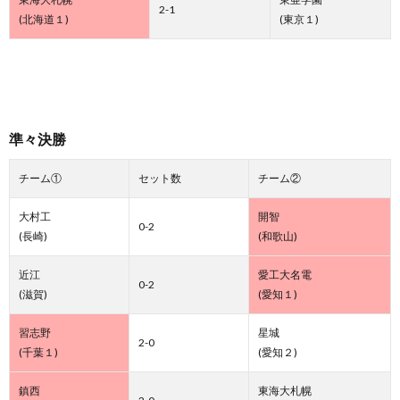
2-1
(北海道１)
(東京１)
準々決勝
チーム①
セット数
チーム②
大村工
開智
0-2
(長崎)
(和歌山)
近江
愛工大名電
0-2
(滋賀)
(愛知１)
習志野
星城
2-0
(千葉１)
(愛知２)
鎮西
東海大札幌