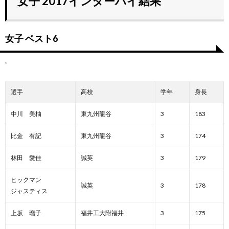
女子 2017インターハイ結果
女子 ベスト6
”
選手
高校
学年
身長
中川 美柚
東九州龍谷
3
183
比金 有記
東九州龍谷
3
174
林田 愛佳
誠英
3
179
ヒックマン
誠英
3
178
ジャスティス
上坂 瑠子
福井工大附福井
3
175