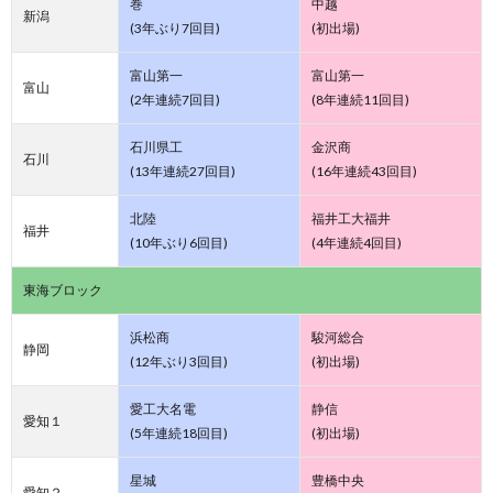
巻
中越
新潟
(3年ぶり7回目)
(初出場)
富山第一
富山第一
富山
(2年連続7回目)
(8年連続11回目)
石川県工
金沢商
石川
(13年連続27回目)
(16年連続43回目)
北陸
福井工大福井
福井
(10年ぶり6回目)
(4年連続4回目)
東海ブロック
浜松商
駿河総合
静岡
(12年ぶり3回目)
(初出場)
愛工大名電
静信
愛知１
(5年連続18回目)
(初出場)
星城
豊橋中央
愛知２