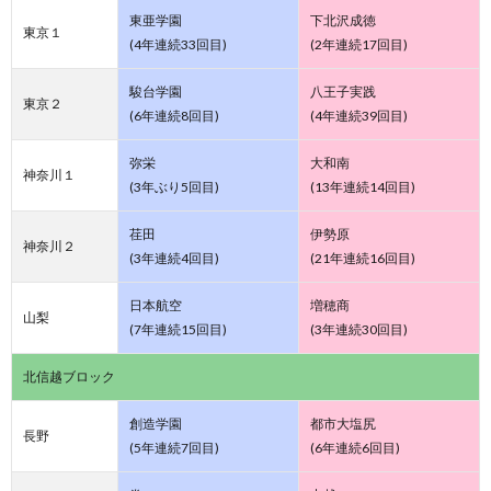
東亜学園
下北沢成徳
東京１
(4年連続33回目)
(2年連続17回目)
駿台学園
八王子実践
東京２
(6年連続8回目)
(4年連続39回目)
弥栄
大和南
神奈川１
(3年ぶり5回目)
(13年連続14回目)
荏田
伊勢原
神奈川２
(3年連続4回目)
(21年連続16回目)
日本航空
増穂商
山梨
(7年連続15回目)
(3年連続30回目)
北信越ブロック
創造学園
都市大塩尻
長野
(5年連続7回目)
(6年連続6回目)