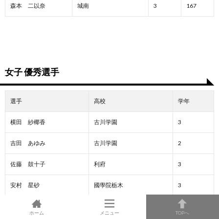
森本 二以奈
城南
3
167
女子 優秀選手
選手
高校
学年
横田 紗椰香
古川学園
3
吉田 あゆみ
古川学園
2
佐藤 鼓十子
利府
3
安村 星砂
國學院栃木
3
山中 宏予
細田学園
3
ホーム
メニュー
TOPへ