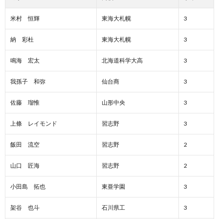
米村 恒輝
東海大札幌
3
納 彩杜
東海大札幌
3
鳴海 宏太
北海道科学大高
3
我孫子 和弥
仙台商
3
佐藤 瑠惟
山形中央
3
上條 レイモンド
習志野
3
飯田 流空
習志野
2
山口 匠海
習志野
2
小田島 拓也
東亜学園
3
架谷 也斗
石川県工
3