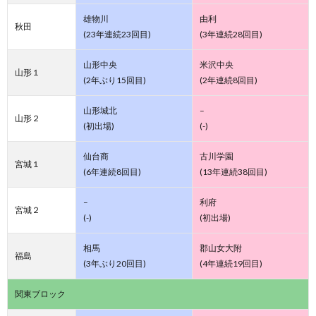
雄物川
由利
秋田
(23年連続23回目)
(3年連続28回目)
山形中央
米沢中央
山形１
(2年ぶり15回目)
(2年連続8回目)
山形城北
–
山形２
(初出場)
(-)
仙台商
古川学園
宮城１
(6年連続8回目)
(13年連続38回目)
–
利府
宮城２
(-)
(初出場)
相馬
郡山女大附
福島
(3年ぶり20回目)
(4年連続19回目)
関東ブロック