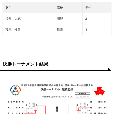
選手
高校
学年
福井 大志
開智
2
荒尾 怜音
鎮西
1
決勝トーナメント結果