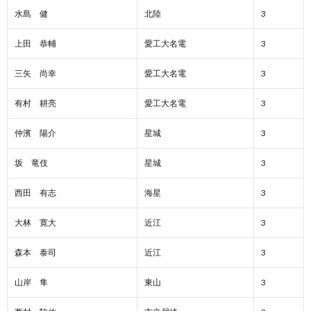
水島 健
北陸
3
上田 恭輔
愛工大名電
3
三矢 尚幸
愛工大名電
3
有村 耕亮
愛工大名電
3
仲濱 陽介
星城
3
坂 竜伎
星城
3
西田 有志
海星
3
大林 寛大
近江
3
森本 泰司
近江
3
山岸 隼
東山
3