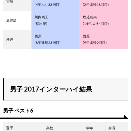
宮崎
(4年ぶり33回目)
(2年連続18回目)
川内商工
鹿児島南
鹿児島
(初出場)
(14年ぶり4回目)
西原
西原
沖縄
(8年連続23回目)
(9年連続9回目)
男子 2017インターハイ結果
男子 ベスト6
選手
高校
学年
身長