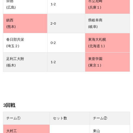
崇徳
市立尼崎
1-2
(広島)
(兵庫１)
鎮西
県岐阜商
2-0
(熊本)
(岐阜)
春日部共栄
東海大札幌
0-2
(埼玉２)
(北海道１)
足利工大附
東亜学園
1-2
(栃木)
(東京１)
3回戦
チーム①
セット数
チーム②
大村工
東山