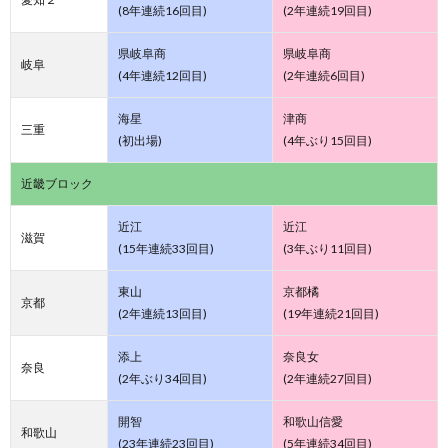
(8年連続16回目)
(2年連続19回目)
県岐阜商
県岐阜商
岐阜
(4年連続12回目)
(2年連続6回目)
海星
津商
三重
(初出場)
(4年ぶり15回目)
近畿ブロック
近江
近江
滋賀
(15年連続33回目)
(3年ぶり11回目)
東山
京都橘
京都
(2年連続13回目)
(19年連続21回目)
添上
奈良女
奈良
(2年ぶり34回目)
(2年連続27回目)
開智
和歌山信愛
和歌山
(23年連続23回目)
(5年連続34回目)