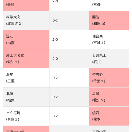
2-0
(長崎)
(京都)
科学大高
開智
0-2
(北海道２)
(和歌山)
近江
仙台商
2-0
(滋賀)
(宮城１)
愛工大名電
石川県工
2-0
(愛知１)
(石川)
海星
習志野
0-2
(三重)
(千葉１)
北陸
星城
0-2
(福井)
(愛知２)
市立尼崎
鎮西
0-2
(兵庫１)
(熊本)
東海大札幌
東亜学園