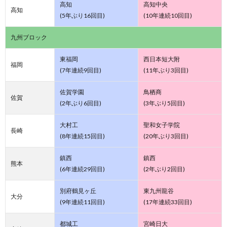
高知
高知中央
高知
(5年ぶり16回目)
(10年連続10回目)
九州ブロック
東福岡
西日本短大附
福岡
(7年連続9回目)
(11年ぶり3回目)
佐賀学園
鳥栖商
佐賀
(2年ぶり6回目)
(3年ぶり5回目)
大村工
聖和女子学院
長崎
(8年連続15回目)
(20年ぶり3回目)
鎮西
鎮西
熊本
(6年連続29回目)
(2年ぶり2回目)
別府鶴見ヶ丘
東九州龍谷
大分
(9年連続11回目)
(17年連続33回目)
都城工
宮崎日大