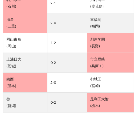
2-1
(石川)
(鹿児島)
海星
東福岡
2-0
(三重)
(福岡)
岡山東商
創造学園
1-2
(岡山)
(長野)
土浦日大
市立尼崎
0-2
(茨城)
(兵庫１)
鎮西
都城工
2-0
(熊本)
(宮崎)
巻
足利工大附
0-2
(新潟)
(栃木)