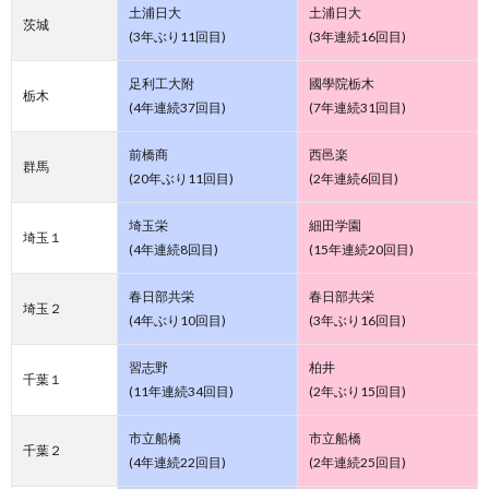
土浦日大
土浦日大
茨城
(3年ぶり11回目)
(3年連続16回目)
足利工大附
國學院栃木
栃木
(4年連続37回目)
(7年連続31回目)
前橋商
西邑楽
群馬
(20年ぶり11回目)
(2年連続6回目)
埼玉栄
細田学園
埼玉１
(4年連続8回目)
(15年連続20回目)
春日部共栄
春日部共栄
埼玉２
(4年ぶり10回目)
(3年ぶり16回目)
習志野
柏井
千葉１
(11年連続34回目)
(2年ぶり15回目)
市立船橋
市立船橋
千葉２
(4年連続22回目)
(2年連続25回目)