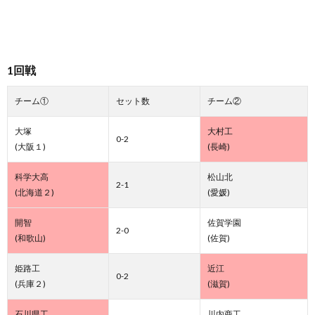
1回戦
チーム①
セット数
チーム②
大塚
大村工
0-2
(大阪１)
(長崎)
科学大高
松山北
2-1
(北海道２)
(愛媛)
開智
佐賀学園
2-0
(和歌山)
(佐賀)
姫路工
近江
0-2
(兵庫２)
(滋賀)
石川県工
川内商工