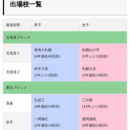
出場校一覧
都道府県
男子
女子
北海道ブロック
東海大札幌
札幌山の手
北海道１
(6年連続43回目)
(2年ぶり12回目)
科学大高
札幌大谷
北海道２
(2年ぶり2回目)
(2年連続14回目)
東北ブロック
弘前工
三沢商
青森
(4年連続39回目)
(13年ぶり3回目)
一関修紅
盛岡誠桜
岩手
(2年連続10回目)
(8年連続24回目)