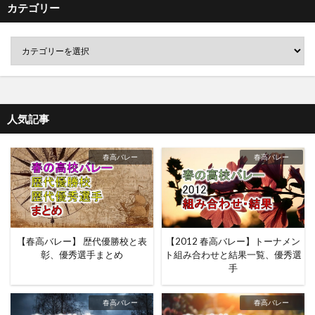
カテゴリー
人気記事
春高バレー
春高バレー
【春高バレー】 歴代優勝校と表
【2012 春高バレー】トーナメン
彰、優秀選手まとめ
ト組み合わせと結果一覧、優秀選
手
春高バレー
春高バレー