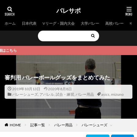
バレサポ
ホーム
日本代表
Vリーグ・国内大会
大学バレー
高校バレー
中学
【
審判用 バレーボールグッズをまとめてみた
2019年10月13日
2020年8月8日
バレーシューズ
,
アパレル
,
試合・練習
,
バレー用品
asics
,
mizuno
HOME
記事一覧
バレー用品
バレーシューズ