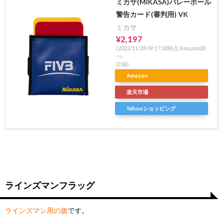
ミカサ(MIKASA)バレーボール
警告カード(審判用) VK
ミカサ
¥2,197
(2022/11/28 09:17:00時点 Amazon調
べ-
詳細)
Amazon
楽天市場
Yahooショッピング
ラインズマンフラッグ
ラインズマン用の旗
です。