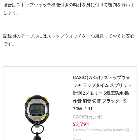
場合はストップウォッチ機能付きの時計を身に付けて審判を行いま
しょう。
記録員のテーブルにはストップウォッチを一つ用意しておくと安心
です。
CASIO(カシオ) ストップウォ
ッチ ラップタイム スプリット
計測 2メモリー 5気圧防水 操
作音 消音 切替 ブラック HS-
70W-1JH
CASIO(カシオ)
¥3,791
(2025/07/12 15:55:12時点 Amazon調
べ-
詳細)