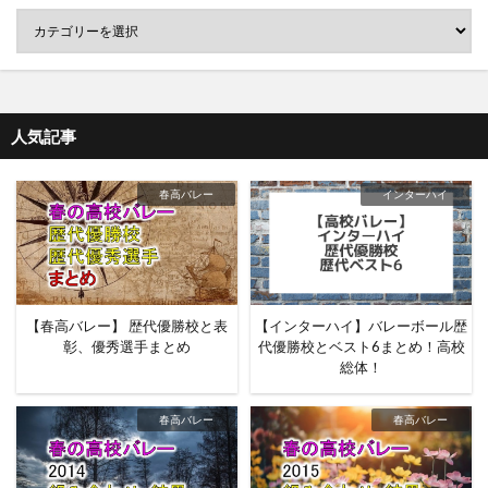
人気記事
春高バレー
インターハイ
【春高バレー】 歴代優勝校と表
【インターハイ】バレーボール歴
彰、優秀選手まとめ
代優勝校とベスト6まとめ！高校
総体！
春高バレー
春高バレー