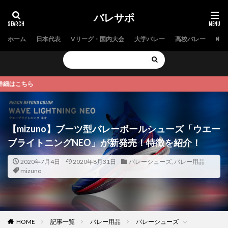
バレサポ
ホーム
日本代表
Vリーグ・国内大会
大学バレー
高校バレー
中学
【2
【mizuno】ブーツ型バレーボールシューズ「ウエー
ブライトニングNEO」が新発売！特徴を紹介！
2020年7月4日
2020年8月31日
バレーシューズ
,
バレー用品
mizuno
HOME
記事一覧
バレー用品
バレーシューズ