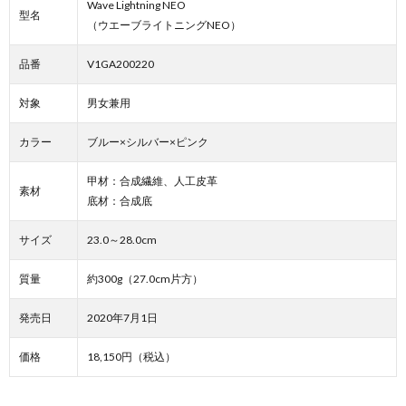
Wave Lightning NEO
型名
（ウエーブライトニングNEO）
品番
V1GA200220
対象
男女兼用
カラー
ブルー×シルバー×ピンク
甲材：合成繊維、人工皮革
素材
底材：合成底
サイズ
23.0～28.0cm
質量
約300g（27.0cm片方）
発売日
2020年7月1日
価格
18,150円（税込）