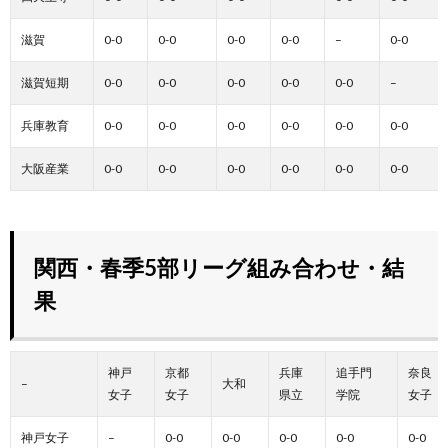
滋賀
0-0
0-0
0-0
0-0
–
0-0
滋賀短期
0-0
0-0
0-0
0-0
0-0
–
兵庫教育
0-0
0-0
0-0
0-0
0-0
0-0
大阪産業
0-0
0-0
0-0
0-0
0-0
0-0
関西・春季5部リーグ組み合わせ・結
果
神戸
京都
兵庫
追手門
奈良
–
大和
女子
女子
県立
学院
女子
神戸女子
–
0-0
0-0
0-0
0-0
0-0