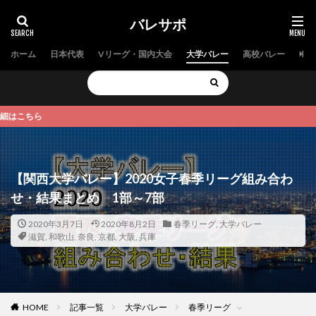
バレサポ
ホーム
日本代表
Vリーグ・国内大会
大学バレー
高校バレー
中学
【関西大学バレー】2020女子春季リーグ組み合わ
せ・結果まとめ 1部～7部
2020年3月7日
2020年8月2日
春季リーグ
,
大学バレー
滋賀
,
和歌山
,
奈良
,
京都
,
大阪
,
兵庫
HOME
記事一覧
大学バレー
春季リーグ