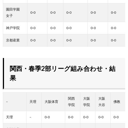
園田学園
0-0
0-0
0-0
0-0
0-0
女子
神戸学院
0-0
0-0
0-0
0-0
0-0
京都産業
0-0
0-0
0-0
0-0
0-0
関西・春季2部リーグ組み合わせ・結
果
関西
大阪
大阪
–
天理
大阪体育
佛教
学院
学院
大谷
天理
–
0-0
0-0
0-0
0-0
0-0