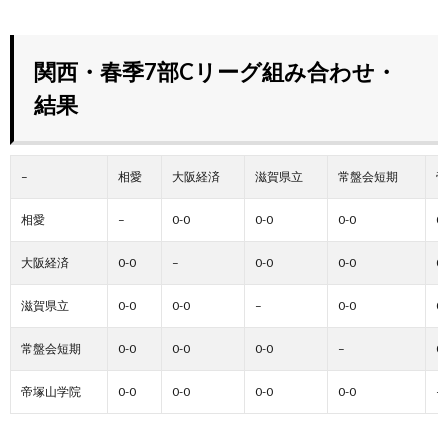
関西・春季7部Cリーグ組み合わせ・
結果
–
相愛
大阪経済
滋賀県立
常盤会短期
帝
相愛
–
0-0
0-0
0-0
0-
大阪経済
0-0
–
0-0
0-0
0-
滋賀県立
0-0
0-0
–
0-0
0-
常盤会短期
0-0
0-0
0-0
–
0-
帝塚山学院
0-0
0-0
0-0
0-0
–