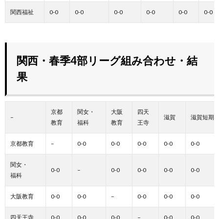
関西福祉
0-0
0-0
0-0
0-0
0-0
0-0
関西・春季4部リーグ組み合わせ・結
果
京都
関女・
大阪
四天
–
滋賀
滋賀短期
教育
福科
教育
王寺
京都教育
–
0-0
0-0
0-0
0-0
0-0
関女・
0-0
–
0-0
0-0
0-0
0-0
福科
大阪教育
0-0
0-0
–
0-0
0-0
0-0
四天王寺
0-0
0-0
0-0
–
0-0
0-0