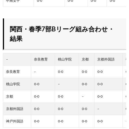
甲南女子
0-0
0-0
0-0
0-0
関西・春季7部Bリーグ組み合わせ・
結果
–
奈良教育
桃山学院
京都
京都外国語
神
奈良教育
–
0-0
0-0
0-0
0-
桃山学院
0-0
–
0-0
0-0
0-
京都
0-0
0-0
–
0-0
0-
京都外国語
0-0
0-0
0-0
–
0-
神戸外国語
0-0
0-0
0-0
0-0
–