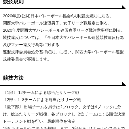
競技規則
2020年度(公財)日本バレーボール協会6人制競技規則に則る。
関西大学バレーボール連盟男子、女子リーグ戦規定に則る。
2020年度関西大学バレーボール連盟春季リーグ戦注意事項に則る。
競技違反については、「全日本大学バレーボール連盟競技違反行為
及びマナー違反行為等に対する
連盟規律委員会処分基準細則」に従い、関西大学バレーボール連盟
規律委員会で審議します。
競技方法
〔1部〕 12チームによる総当たりリーグ戦
〔2部～〕 8チームによる総当たりリーグ戦
〔最下部〕 出場チームを男子は2ブロック、女子は4ブロックに分
け、総当たりリーグ戦後、各ブロック1、2位 チームによる順位決定
トーナメント戦を行い、最終順位を決定
1部は5ボールシステムを採用します。2部からは1ボールシステムで