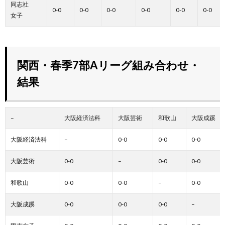
同志社
0-0
0-0
0-0
0-0
0-0
0-0
女子
関西・春季7部Aリーグ組み合わせ・
結果
–
大阪経済法科
大阪芸術
和歌山
大阪成蹊
大阪経済法科
–
0-0
0-0
0-0
大阪芸術
0-0
–
0-0
0-0
和歌山
0-0
0-0
–
0-0
大阪成蹊
0-0
0-0
0-0
–