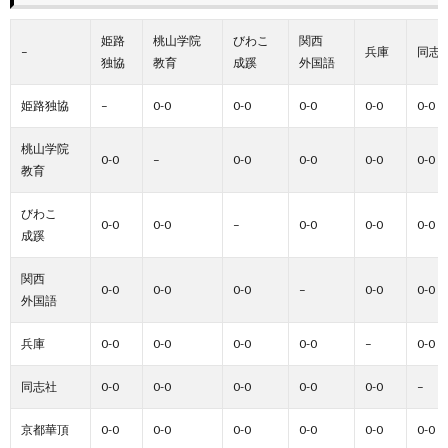
姫路
桃山学院
びわこ
関西
–
兵庫
同志
独協
教育
成蹊
外国語
姫路独協
–
0-0
0-0
0-0
0-0
0-0
桃山学院
0-0
–
0-0
0-0
0-0
0-0
教育
びわこ
0-0
0-0
–
0-0
0-0
0-0
成蹊
関西
0-0
0-0
0-0
–
0-0
0-0
外国語
兵庫
0-0
0-0
0-0
0-0
–
0-0
同志社
0-0
0-0
0-0
0-0
0-0
–
京都華頂
0-0
0-0
0-0
0-0
0-0
0-0