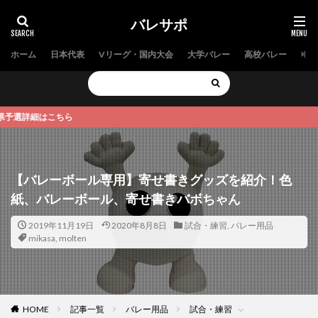
バレサポ
ホーム
日本代表
Vリーグ・国内大会
大学バレー
高校バレー
中学
はこちら
【バレーボール専用】寄せ書きグッズを紹介！色
紙、バレーボール、寄せ書きバボちゃん
2019年11月19日
2020年8月8日
試合・練習
,
バレー用品
mikasa
,
molten
HOME
記事一覧
バレー用品
試合・練習