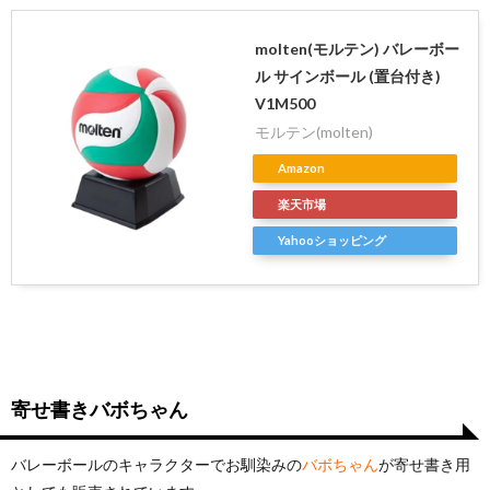
molten(モルテン) バレーボー
ル サインボール (置台付き)
V1M500
モルテン(molten)
Amazon
楽天市場
Yahooショッピング
寄せ書きバボちゃん
バレーボールのキャラクターでお馴染みの
バボちゃん
が寄せ書き用