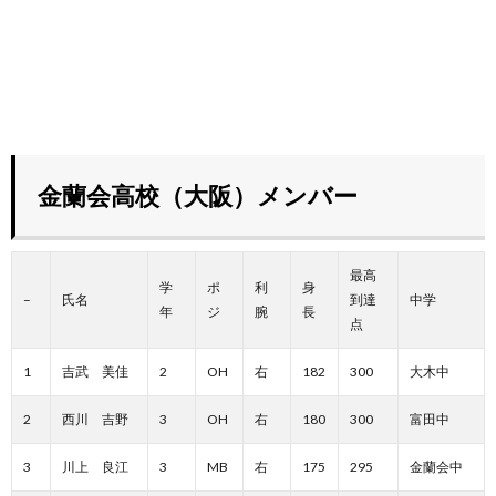
金蘭会高校（大阪）メンバー
最高
学
ポ
利
身
–
氏名
到達
中学
年
ジ
腕
長
点
1
吉武 美佳
2
OH
右
182
300
大木中
2
西川 吉野
3
OH
右
180
300
富田中
3
川上 良江
3
MB
右
175
295
金蘭会中