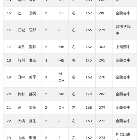
15
辻 咲帆
2
OH
右
167
280
金蘭会中
賢明学院
16
江城 萌那
2
R
右
165
275
中
17
堺目 愛和
2
MB
右
182
303
上南部中
18
前川 唯奈
1
MB
右
175
295
金蘭会中
M
19
田中 美季
3
右
168
278
金蘭会中
OH
20
竹村 都羽
2
MB
右
170
286
金蘭会中
21
達 梨華
2
OH
左
168
279
金蘭会中
22
大橋 眞生
2
R
右
163
272
金蘭会中
和歌山東
23
山本 里優
2
S
右
162
273