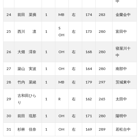
中
24
前田 菜摘
1
MB
右
174
283
金蘭会中
S
25
西川 凛
1
右
173
280
富田中
OH
寝屋川十
26
大畑 澪奈
1
OH
右
168
280
中
27
築山 実波
1
OH
右
164
280
南部中
28
竹内 菜緒
1
MB
右
179
297
茨城東中
古和田ひら
29
1
R
右
162
265
太田中
り
30
前田 琉那
1
OH
右
171
280
陽明中
31
杉林 佳奈
1
OH
右
169
289
若松台中