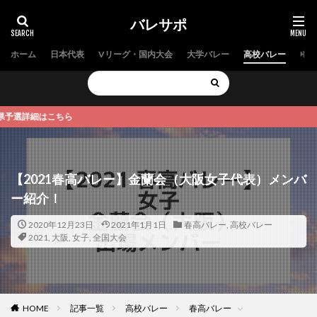
バレサポ
ホーム
日本代表
Vリーグ・国内大会
大学バレー
高校バレー
中学
細はこちら
【2021春高バレー】金蘭会（大阪女子代表）メンバ
ー紹介！
2020年12月23日
2021年1月1日
春高バレー
,
高校バレー
2021
,
大阪
,
女子
,
全国大会
HOME
記事一覧
高校バレー
春高バレー