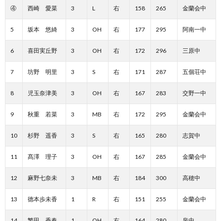
④
西崎 愛菜
3
L
右
158
265
金蘭会中
5
坂本 悠綺
3
OH
右
177
295
阿南一中
6
喜田実丘野
3
OH
右
172
296
三原中
7
坊野 明里
3
S
右
171
287
五個荘中
8
児玉奈津美
3
OH
右
167
283
交野一中
9
秋重 若菜
3
MB
右
172
295
金蘭会中
10
杉野 遥香
3
S
右
165
280
志賀中
11
髙澤 理子
3
OH
右
167
285
金蘭会中
12
麻野七奈未
3
MB
右
184
300
高穂中
13
德本歩未香
1
R
右
151
255
金蘭会中
14
繁田 香春
1
OH
右
164
280
泉中