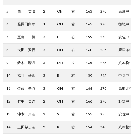
5
西川 実咲
2
Oh
右
163
270
黒瀬中
6
笠岡日向華
1
OH
右
165
270
徳地中
7
五島 楓
3
L
右
159
270
安佐中
8
太田 安音
3
OH
右
160
265
麻里布中
9
鈴木 瑠月
3
MB
左
165
275
八本松中
10
福井 優真
3
R
右
159
245
中央中
11
佐藤 夢羽
3
OH
右
166
270
高取北中
12
竹中 美紗
2
OH
右
166
270
野坂中
13
沖本 真奈
3
S
右
155
255
安佐中
14
三田希歩奈
2
R
右
154
245
八本松中