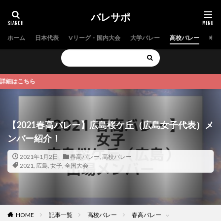
バレサポ
ホーム
日本代表
Vリーグ・国内大会
大学バレー
高校バレー
中学
こちら
【2021春高バレー】広島桜ケ丘（広島女子代表）メ
ンバー紹介！
2021年1月2日
春高バレー
,
高校バレー
2021
,
広島
,
女子
,
全国大会
HOME
記事一覧
高校バレー
春高バレー