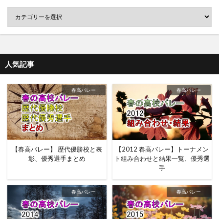
人気記事
春高バレー
春高バレー
【春高バレー】 歴代優勝校と表
【2012 春高バレー】トーナメン
彰、優秀選手まとめ
ト組み合わせと結果一覧、優秀選
手
春高バレー
春高バレー