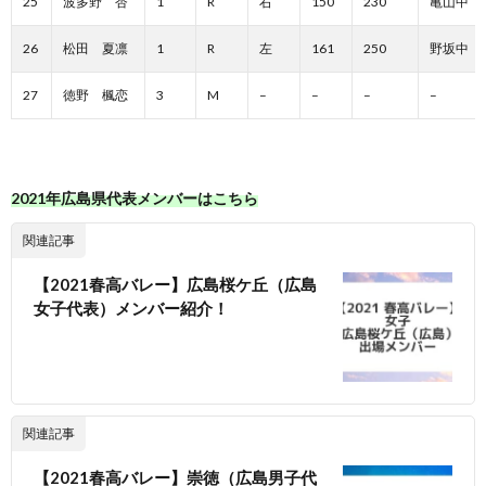
25
波多野 杏
1
R
右
150
230
亀山中
26
松田 夏凛
1
R
左
161
250
野坂中
27
徳野 楓恋
3
M
–
–
–
–
2021年広島県代表メンバーはこちら
関連記事
【2021春高バレー】広島桜ケ丘（広島
女子代表）メンバー紹介！
関連記事
【2021春高バレー】崇徳（広島男子代