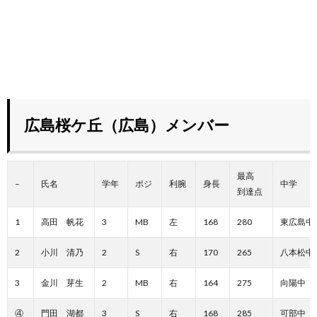
広島桜ケ丘（広島）メンバー
最高
–
氏名
学年
ポジ
利腕
身長
中学
到達点
1
高田 帆花
3
MB
左
168
280
東広島中
2
小川 清乃
2
S
右
170
265
八本松中
3
金川 芽生
2
MB
右
164
275
向陽中
④
門田 湖都
3
S
右
168
285
可部中