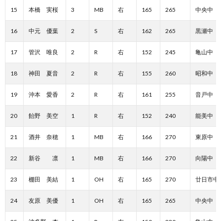
15
本橋 実桜
3
MB
右
165
265
中央中
16
中元 優葉
2
S
右
162
265
黒瀬中
17
管沢 唯良
2
R
右
152
245
亀山中
18
神田 夏音
2
R
右
155
260
昭和中
19
沖本 愛香
2
R
右
161
255
音戸中
20
飴野 美空
1
R
右
152
240
能美中
21
酒井 奈穂
1
MB
右
166
270
東原中
22
新谷 凛
1
MB
右
166
270
向陽中
23
棚田 美結
1
OH
右
165
270
廿日市中
24
友原 美優
1
OH
右
165
265
中央中