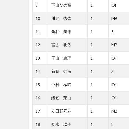
9
下山なの葉
1
OP
10
川端 杏奈
1
MB
11
角谷 美来
1
S
12
宮古 明依
1
MB
13
平山 恵理
1
OH
14
新岡 虹海
1
S
15
中村 桜咲
1
OH
16
織笠 茉白
1
OH
17
立田野乃花
1
MB
18
鈴木 璃子
1
L