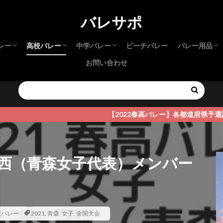
バレサポ
レー
高校バレー
中学バレー
ビーチバレー
バレー用品
お問い合わせ
本インカレ
本インカレ
リーグ
リーグ
高校生 選抜
春高バレー
新人大会（高校）
インターハイ
さくらバレー
都道府県大会
中学生 選抜
JOC
新人大会（中学）
バレーシュ
サポーター
アパレル
試合・練習
【2022春高バレー】各都道府県予選詳細はこちら
森西（青森女子代表）メンバー
校バレー
2021
,
青森
,
女子
,
全国大会