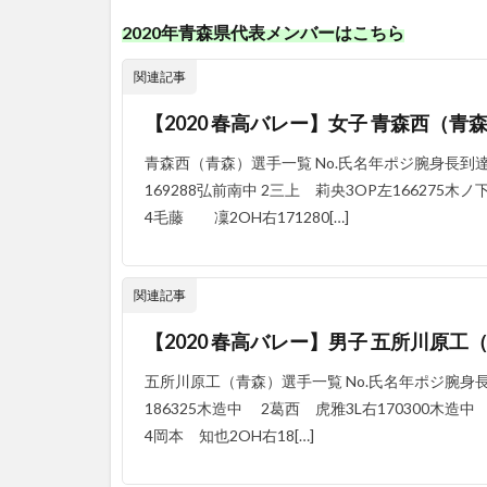
2020年青森県代表メンバーはこちら
関連記事
【2020 春高バレー】女子 青森西（
青森西（青森）選手一覧 No.氏名年ポジ腕身長到
169288弘前南中 2三上 莉央3OP左166275木ノ
4毛藤 凜2OH右171280[…]
関連記事
【2020 春高バレー】男子 五所川原
五所川原工（青森）選手一覧 No.氏名年ポジ腕身
186325木造中 2葛西 虎雅3L右170300木造
4岡本 知也2OH右18[…]