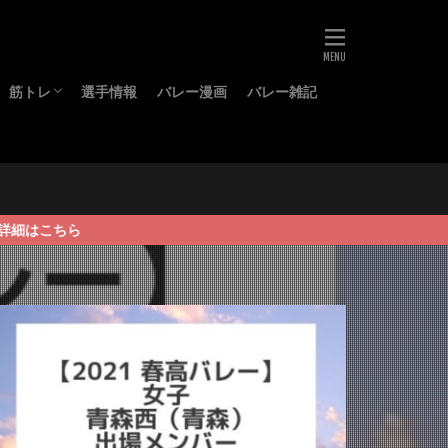
筋トレ
選手情報
バレー漫画
バレー雑記
ーズ
グッズ
プロテイン
BCAA