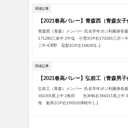
関連記事
【2021春高バレー】青森西（青森女
青森西（青森）メンバー -氏名学年ポジ利腕身長最
171280三条中 2中塩 小雪3OP右173285三沢一
二中 4澤野 花梨2OP左168285[…]
関連記事
【2021春高バレー】弘前工（青森男
弘前工（青森）メンバー -氏名学年ポジ利腕身長最
182305尾上中 2角田 光3MB右186311尾上中 
海 魁馬1OP右190320津軽中 […]