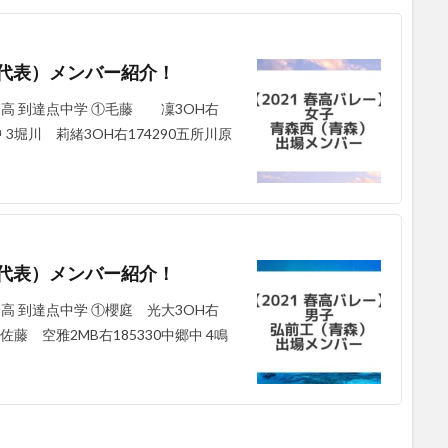
子代表）メンバー紹介！
高 到達点中学 ①毛藤 凜3OH右
中 3堀川 莉緒3OH右174290五所川原
子代表）メンバー紹介！
高 到達点中学 ①櫻庭 光大3OH右
3佐藤 空雅2MB右185330中郷中 4鳴