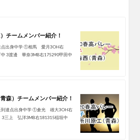
青森）チームメンバー紹介！
達点出身中学 ①相馬 愛月3OH右
下中 3渡邊 華奈3MB右175290甲田中
工（青森）チームメンバー紹介！
長到達点出身中学 ①倉光 雄大3OH右
中 3三上 弘洋3MB右181315稲垣中