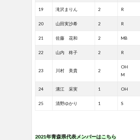
19
滝沢まりん
2
R
20
山田実沙希
2
R
21
佐藤 花和
2
MB
22
山内 柊子
2
R
OH
23
川村 美貴
2
M
24
溝江 采実
1
OH
25
清野ゆかり
1
S
2021年青森県代表メンバーはこちら