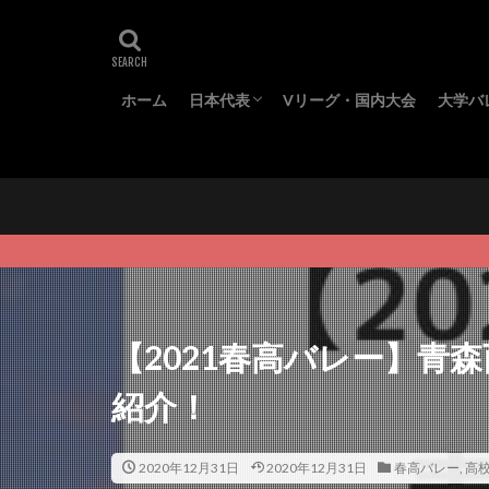
ホーム
日本代表
Vリーグ・国内大会
大学バ
代表メンバー
ワールドカップ
オリンピック
ネーションズリーグ
全日
東日
春季
秋季
【2021春高バレー】青
紹介！
2020年12月31日
2020年12月31日
春高バレー
,
高