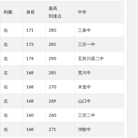
最高
利腕
身長
中学
到達点
右
171
280
三条中
右
173
285
三沢一中
右
174
290
五所川原二中
左
168
285
荒川中
右
168
270
木造中
左
168
269
山口中
右
160
260
三沢二中
右
168
271
沖館中