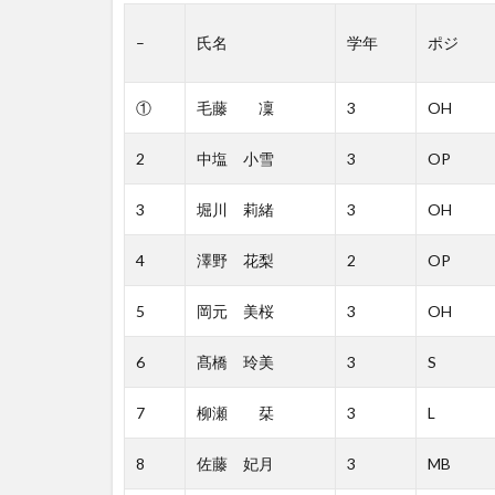
–
氏名
学年
ポジ
①
毛藤 凜
3
OH
2
中塩 小雪
3
OP
3
堀川 莉緒
3
OH
4
澤野 花梨
2
OP
5
岡元 美桜
3
OH
6
髙橋 玲美
3
S
7
柳瀬 栞
3
L
8
佐藤 妃月
3
MB