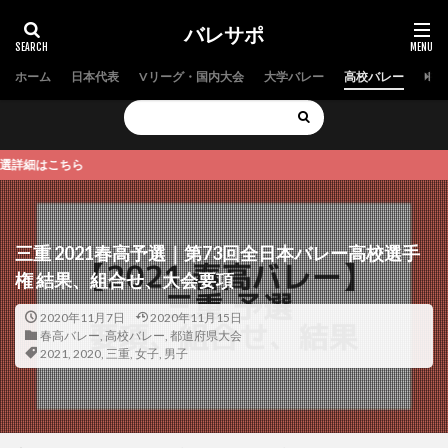
バレサポ
ホーム
日本代表
Vリーグ・国内大会
大学バレー
高校バレー
中学
こちら
三重 2021春高予選｜第73回全日本バレー高校選手
権 結果、組合せ、大会要項
2020年11月7日
2020年11月15日
春高バレー
,
高校バレー
,
都道府県大会
2021
,
2020
,
三重
,
女子
,
男子