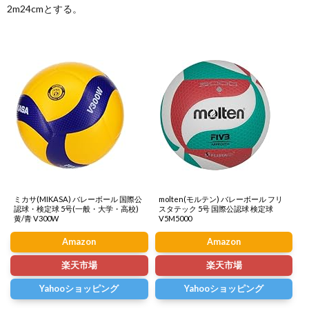
2m24cmとする。
ミカサ(MIKASA) バレーボール 国際公
molten(モルテン) バレーボール フリ
認球・検定球 5号(一般・大学・高校)
スタテック 5号 国際公認球 検定球
黄/青 V300W
V5M5000
Amazon
Amazon
楽天市場
楽天市場
Yahooショッピング
Yahooショッピング