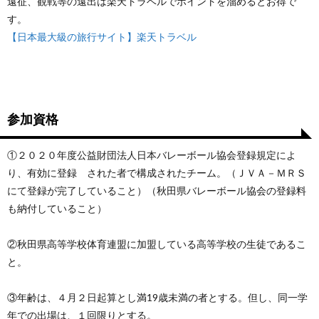
遠征、観戦等の遠出は楽天トラベルでポイントを溜めるとお得で
す。
【日本最大級の旅行サイト】楽天トラベル
参加資格
①２０２０年度公益財団法人日本バレーボール協会登録規定によ
り、有効に登録 された者で構成されたチーム。（ＪＶＡ－ＭＲＳ
にて登録が完了していること）（秋田県バレーボール協会の登録料
も納付していること）
②秋田県高等学校体育連盟に加盟している高等学校の生徒であるこ
と。
③年齢は、４月２日起算とし満19歳未満の者とする。但し、同一学
年での出場は、１回限りとする。