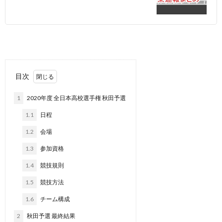
目次
1
2020年度 全日本高校選手権 秋田予選
1.1
日程
1.2
会場
1.3
参加資格
1.4
競技規則
1.5
競技方法
1.6
チーム構成
2
秋田予選 最終結果