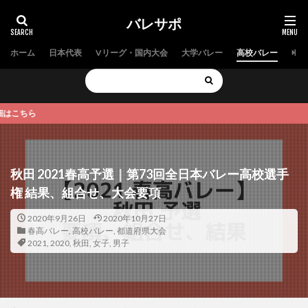
バレサポ
ホーム
日本代表
Vリーグ・国内大会
大学バレー
高校バレー
中学
【
秋田 2021春高予選｜第73回全日本バレー高校選手
権 結果、組合せ、大会要項
2020年9月26日
2020年10月27日
春高バレー
,
高校バレー
,
都道府県大会
2021
,
2020
,
秋田
,
女子
,
男子