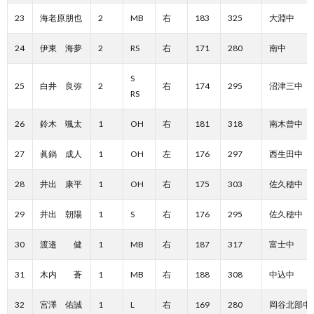
23
海老原朋也
2
MB
右
183
325
大淵中
24
伊東 海夢
2
RS
右
171
280
南中
S
25
白井 良弥
2
右
174
295
沼津三中
RS
26
鈴木 颯太
1
OH
右
181
318
南木曾中
27
眞鍋 成人
1
OH
左
176
297
西生田中
28
井出 康平
1
OH
右
175
303
佐久穂中
29
井出 朝陽
1
S
右
176
295
佐久穂中
30
渡邉 健
1
MB
右
187
317
富士中
31
木内 蒼
1
MB
右
188
308
中込中
32
宮澤 佑誠
1
L
右
169
280
岡谷北部中