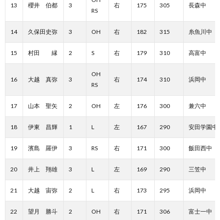
13
櫻井 伯都
3
右
175
305
長森中
RS
14
久保田史弥
3
OH
右
182
315
糸魚川中
15
村田 縁
2
S
右
179
310
高富中
OH
16
大越 真弥
3
右
174
310
浜岡中
RS
17
山本 聖矢
2
OH
左
176
300
兼六中
18
伊東 昌輝
1
L
左
167
290
安田学園中
19
濱島 羅伊
3
RS
右
171
300
飯田西中
20
井上 翔雄
3
L
左
169
290
三笠中
21
大越 宙弥
2
L
右
173
295
浜岡中
22
望月 勝斗
2
OH
右
171
306
富士一中