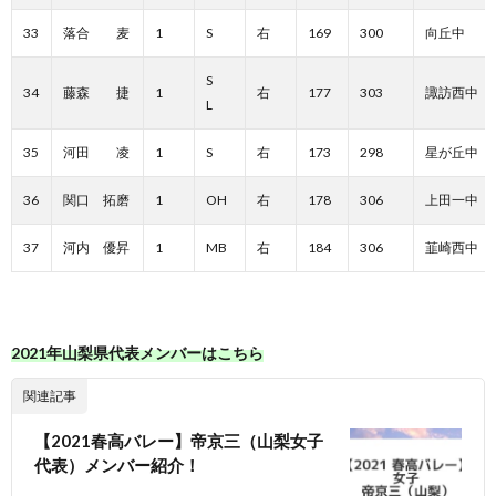
33
落合 麦
1
S
右
169
300
向丘中
S
34
藤森 捷
1
右
177
303
諏訪西中
L
35
河田 凌
1
S
右
173
298
星が丘中
36
関口 拓磨
1
OH
右
178
306
上田一中
37
河内 優昇
1
MB
右
184
306
韮崎西中
2021年山梨県代表メンバーはこちら
関連記事
【2021春高バレー】帝京三（山梨女子
代表）メンバー紹介！