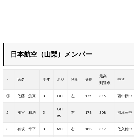
日本航空（山梨）メンバー
最高
–
氏名
学年
ポジ
利腕
身長
中学
到達点
①
佐藤 悠真
3
OH
左
175
315
西中原中
OH
2
浅宮 和浩
3
右
178
308
沼津三中
RS
3
有坂 幸平
3
MB
右
188
317
佐久穂中