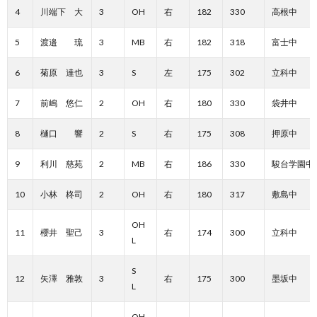
4
川端下 大
3
OH
右
182
330
高根中
5
渡邉 琉
3
MB
右
182
318
富士中
6
菊原 達也
3
S
左
175
302
立科中
7
前嶋 悠仁
2
OH
右
180
330
袋井中
8
樋口 響
2
S
右
175
308
押原中
9
利川 慈苑
2
MB
右
186
330
駿台学園中
10
小林 柊司
2
OH
右
180
317
敷島中
OH
11
櫻井 聖己
3
右
174
300
立科中
L
S
12
矢澤 雅敦
3
右
175
300
墨坂中
L
OH