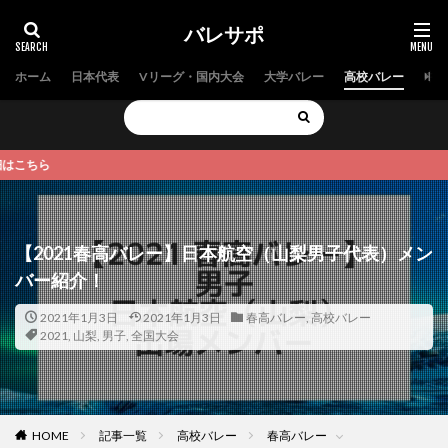
バレサポ
ホーム
日本代表
Vリーグ・国内大会
大学バレー
高校バレー
中学
ら
【2021春高バレー】日本航空（山梨男子代表）メン
バー紹介！
2021年1月3日
2021年1月3日
春高バレー
,
高校バレー
2021
,
山梨
,
男子
,
全国大会
HOME
記事一覧
高校バレー
春高バレー