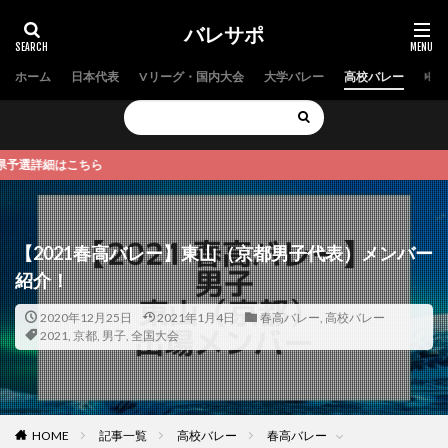
バレサポ
ホーム
日本代表
Vリーグ・国内大会
大学バレー
高校バレー
中学
細はこちら
【2021春高バレー】東山（京都男子代表）メンバー
紹介！
2020年12月25日
2021年1月4日
春高バレー
,
高校バレー
2021
,
京都
,
男子
,
全国大会
HOME
記事一覧
高校バレー
春高バレー