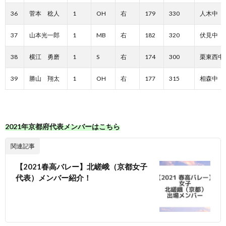
36
菅本 稔人
1
OH
右
179
330
人木中
37
山本光一郎
1
MB
右
182
320
伏見中
38
横江 勇磨
1
S
右
174
300
栗東西中
39
勝山 翔太
1
OH
右
177
315
相森中
2021年京都府代表メンバーはこちら
関連記事
【2021春高バレー】北嵯峨（京都女子
代表）メンバー紹介！