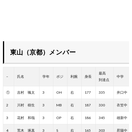
東山（京都）メンバー
最高
–
氏名
学年
ポジ
利腕
身長
中学
到達点
①
吉村 颯太
3
OH
右
177
335
井口中
2
川村 樹生
3
MB
右
187
330
衣笠中
3
花村 和哉
3
OP
右
186
345
雄新中
4
荒木 琢真
3
S
右
165
303
昇陽中