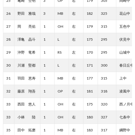
25
亀崎 空明
3
OP
右
179
305
岡崎中
26
野田 雅哉
3
MB
右
182
325
花山中
27
岡 亮佑
1
OH
右
179
315
五色中
28
澤亀 晶斗
1
L
右
175
295
伏見中
29
沖野 竜希
1
RS
左
170
295
山城中
30
川瀬 堅都
1
L
右
171
300
春日丘中
31
羽田 恵寿
1
MB
右
177
315
上中
32
藤原 翔吾
1
OP
右
181
318
凌風中
33
西田 悠人
1
OH
右
175
320
西ノ月中
33
小林 陸
1
OH
右
180
327
七条中
35
田中 拓磨
1
MB
右
183
317
綱野中