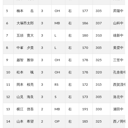
5
楠本 岳
3
OH
右
177
335
昇陽中
6
大塚昂太郎
3
MB
右
186
337
山科中
7
五頭 寛大
3
L
右
180
310
雄新中
8
中峯 夕貴
3
L
右
170
305
黄檗中
9
越智 雅弥
3
OH
右
178
325
三笠中
10
松本 颯
3
OH
右
178
320
孔舎衛中
11
岡本 桜亮
3
RS
右
172
315
西賀茂中
12
山見 海良
3
S
右
173
305
洛北中
13
横江 啓吾
2
MB
右
191
330
瀬田中
14
山本 希望
2
OP
右
185
325
西ノ岡中