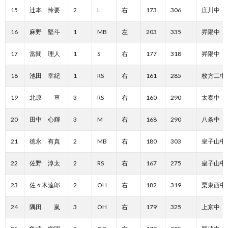
15
辻本 怜要
2
L
右
173
306
庄川中
16
麻野 堅斗
1
MB
左
203
335
昇陽中
17
當間 理人
1
S
右
177
318
昇陽中
18
池田 幸紀
1
RS
右
161
285
枚方二中
19
北原 亘
3
RS
右
160
290
太秦中
20
田中 心輝
3
M
右
168
290
八条中
21
徳永 有真
2
MB
右
180
303
皇子山中
22
佐野 淳太
2
RS
右
167
275
皇子山中
23
佐々木達郎
2
OH
右
182
319
栗東西中
24
隅田 嵐
3
OH
右
179
325
上京中