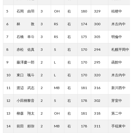
5
石岡 由羽
3
OH
右
180
329
桔梗中
6
林 敦
3
RS
右
174
300
木古内中
7
石橋 幸斗
3
RS
右
175
305
明倫中
8
赤松 佑真
3
S
右
170
294
札幌平岡中
9
藤澤慶一郎
2
L
右
170
295
函館中
10
東口 颯斗
2
L
右
170
320
木古内中
11
渡辺 武志
2
MB
右
181
316
新川西中
12
小田桐黎音
2
S
右
178
302
芽室中
13
柳森 翔太
2
OH
右
181
318
第二中
14
前田 頼弥
2
MB
右
178
311
手稲東中