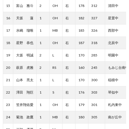
15
富山 雅斗
2
OH
右
178
312
清田中
16
天坂 蓮
1
OH
右
182
327
星置中
17
水嶋 瑠唯
1
MB
右
185
326
西部中
18
星野 恭也
1
OH
右
187
318
北辰中
19
大坂 明誠
2
L
右
170
285
明園中
20
萩原 虎雅
2
RS
右
160
245
もみじ台南中
21
山本 亮太
1
L
右
170
300
稲積中
22
澤田 翔巨
1
S
右
176
303
琴似中
23
笠井翔佑愛
1
OH
右
179
301
札内東中
24
菊池 政鷹
1
MB
右
180
305
南が丘中