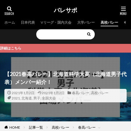
バレサポ
ホーム
日本代表
Vリーグ・国内大会
大学バレー
高校バレー
中学
ちら
【2021春高バレー】北海道科学大高（北海道男子代
表）メンバー紹介！
2021年1月2日
2021年1月2日
春高バレー
,
高校バレー
2021
,
北海道
,
男子
,
全国大会
HOME
記事一覧
高校バレー
春高バレー