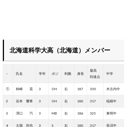
北海道科学大高（北海道）メンバー
最高
–
氏名
学年
ポジ
利腕
身長
中学
到達点
①
柿崎 晃
3
OH
右
187
330
木古内中
2
谷本 響希
3
OH
右
180
317
稲積中
3
澤口 巧
3
MB
右
186
325
東明中
4
大堀 尚也
3
S
右
180
317
長沼中