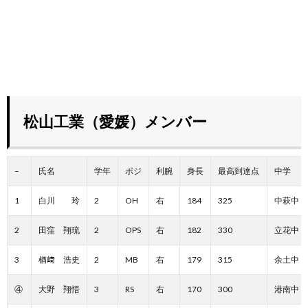
松山工業（愛媛）メンバー
–
氏名
学年
ポジ
利腕
身長
最高到達点
中学
1
白川 玲
2
OH
右
184
325
中萩中
2
田窪 翔琉
2
OPS
右
182
330
立花中
3
楢﨑 浩史
2
MB
右
179
315
余土中
④
大野 翔悟
3
RS
右
170
300
港南中