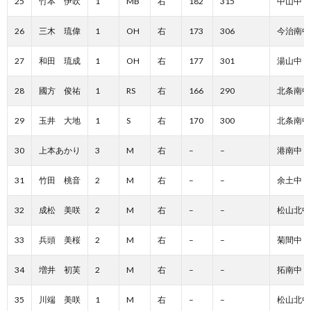
25
竹本 伊吹
1
MB
右
182
315
中山中
26
三木 琉偉
1
OH
右
173
306
今治南中
27
和田 琉成
1
OH
右
177
301
湯山中
28
國方 俊祐
1
RS
右
166
290
北条南中
29
玉井 大地
1
S
右
170
300
北条南中
30
上本あかり
3
M
右
–
–
港南中
31
竹田 桃音
2
M
右
–
–
余土中
32
成松 美咲
2
M
右
–
–
松山北中
33
兵頭 美桜
2
M
右
–
–
菊間中
34
増井 初芙
2
M
右
–
–
拓南中
35
川端 美咲
1
M
右
–
–
松山北中