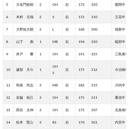
5
大名門稔樹
2
OH
右
173
320
菊間中
6
木村 元哉
2
S
右
172
310
立花中
7
大野祐大朗
2
L
右
168
300
雄新中
8
山下 彪
1
MB
右
194
330
砥部中
9
井戸 響
1
OH
右
191
325
三島東中
OH
10
越智 天斗
1
左
175
312
今治南中
S
11
和泉 尚志
3
MB
右
183
315
川内中
12
谷脇 拓己
3
OH
右
175
311
重信中
13
西谷 太伸
3
OH
右
175
307
北条南中
14
松本 堅心
3
RS
右
170
301
内宮中