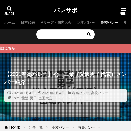
バレサポ
ホーム
日本代表
Vリーグ・国内大会
大学バレー
高校バレー
中学
【2021春高バレー】松山工業（愛媛男子代表）メン
バー紹介！
2021年1月4日
2021年1月4日
春高バレー
,
高校バレー
2021
,
愛媛
,
男子
,
全国大会
HOME
記事一覧
高校バレー
春高バレー