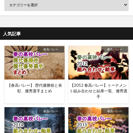
人気記事
春高バレー
春高バレー
【春高バレー】 歴代優勝校と表
【2012 春高バレー】トーナメン
彰、優秀選手まとめ
ト組み合わせと結果一覧、優秀選
手
春高バレー
春高バレー