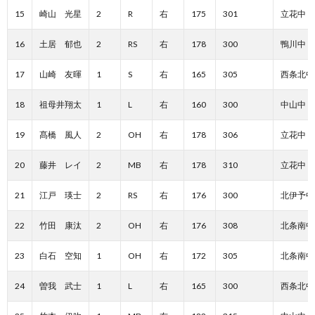
15
崎山 光星
2
R
右
175
301
立花中
16
土居 郁也
2
RS
右
178
300
鴨川中
17
山崎 友暉
1
S
右
165
305
西条北中
18
祖母井翔太
1
L
右
160
300
中山中
19
髙橋 風人
2
OH
右
178
306
立花中
20
藤井 レイ
2
MB
右
178
310
立花中
21
江戸 瑛士
2
RS
右
176
300
北伊予中
22
竹田 康汰
2
OH
右
176
308
北条南中
23
白石 空知
1
OH
右
172
305
北条南中
24
曽我 武士
1
L
右
165
300
西条北中