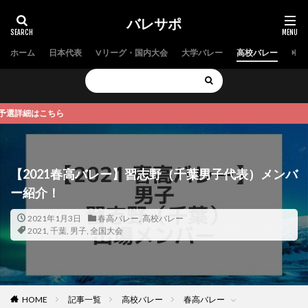
バレサポ
ホーム
日本代表
Vリーグ・国内大会
大学バレー
高校バレー
中学
はこちら
【2021春高バレー】習志野（千葉男子代表）メンバ
ー紹介！
2021年1月3日
春高バレー
,
高校バレー
2021
,
千葉
,
男子
,
全国大会
HOME
記事一覧
高校バレー
春高バレー