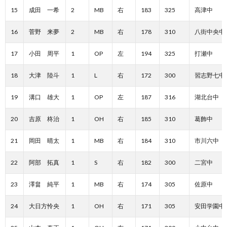
15
成田 一希
2
MB
右
183
325
高津中
16
菅野 来夢
2
MB
右
178
310
八街中央中
17
小田 周平
1
OP
左
194
325
打瀬中
18
大津 陸斗
1
L
右
172
300
習志野七中
19
溝口 雄大
1
OP
左
187
316
湖北台中
20
吉原 柊治
1
OH
右
185
310
葛飾中
21
岡田 晴太
1
MB
右
184
310
市川六中
22
阿部 拓真
1
S
右
182
300
二宮中
23
澤畠 純平
1
MB
右
174
305
佐原中
24
大日方怜央
1
OH
右
171
305
安田学園中