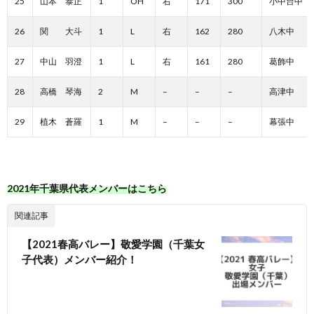
25
山本 泰正
1
OH
右
171
300
小中台中
26
関 大斗
1
L
右
162
280
八木中
27
中山 羽澄
1
L
右
161
280
葛飾中
28
高橋 琴海
2
M
–
–
–
高津中
29
植木 蒼羅
1
M
–
–
–
幕張中
2021年千葉県代表メンバーはこちら
関連記事
【2021春高バレー】敬愛学園（千葉女
子代表）メンバー紹介！