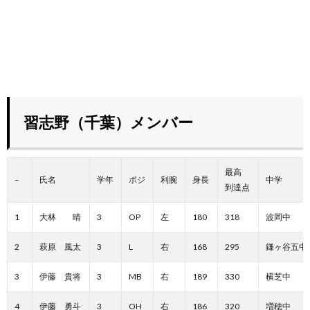
習志野（千葉）メンバー
最高
–
氏名
学年
ポジ
利腕
身長
中学
到達点
1
大林 晴
3
OP
左
180
318
波岡中
2
萩原 風太
3
L
右
168
295
鎌ヶ谷五中
3
伊藤 貴将
3
MB
右
189
330
横芝中
4
伊藤 勇斗
3
OH
右
186
320
増穂中