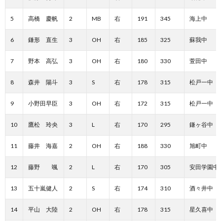
5
高橋 慶帆
2
MB
右
191
345
海上中
6
鎌形 直生
3
OH
右
185
325
蘇我中
7
野本 高弘
3
OH
右
180
330
萱田中
8
森井 陽斗
3
S
右
178
315
松戸一中
9
小野田早臣
3
OH
右
172
315
松戸一中
10
鷹松 玲央
3
L
右
170
295
鎌ヶ谷中
11
藤井 海嘉
2
OH
右
188
330
旭町中
12
藤野 颯
2
L
右
170
305
安田学園中
13
五十嵐健人
2
S
右
174
310
酒々井中
14
平山 大陸
2
OH
右
178
315
星久喜中