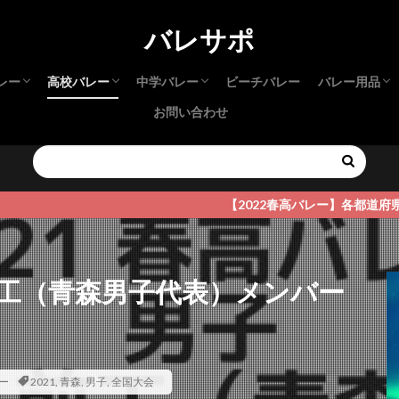
バレサポ
レー
高校バレー
中学バレー
ビーチバレー
バレー用品
お問い合わせ
本インカレ
本インカレ
リーグ
リーグ
高校生 選抜
春高バレー
新人大会（高校）
インターハイ
さくらバレー
都道府県大会
中学生 選抜
JOC
新人大会（中学）
バレーシュ
サポーター
アパレル
試合・練習
【2022春高バレー】各都道府県予選詳細は
前工（青森男子代表）メンバー
ー
2021
,
青森
,
男子
,
全国大会