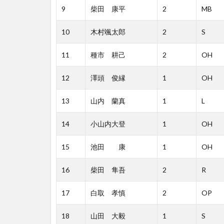
9
柴田 康平
2
MB
10
木村颯太郎
2
S
11
種市 耕己
2
OH
12
澤頭 俊縁
1
OH
13
山内 蘭真
1
L
14
小山内大登
1
OH
15
池田 康
1
OH
16
柴田 隼吾
2
R
17
白取 孝慎
2
OP
18
山田 大毅
1
S