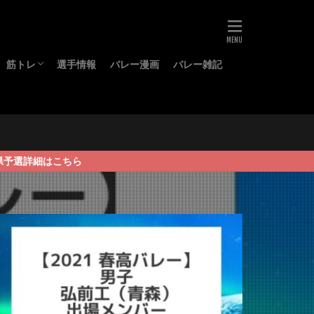
筋トレ
選手情報
バレー漫画
バレー雑記
ーズ
グッズ
プロテイン
BCAA
こちら