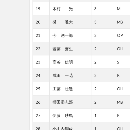
19
木村 光
3
M
20
盛 唯大
3
MB
21
今 湧一郎
2
OP
22
齋藤 蒼生
2
OH
23
高谷 信明
2
S
24
成田 一花
2
R
25
工藤 壮達
2
OH
26
櫻田拳志郎
2
MB
27
伊藤 鉄馬
1
R
28
小山内翔成
1
OH