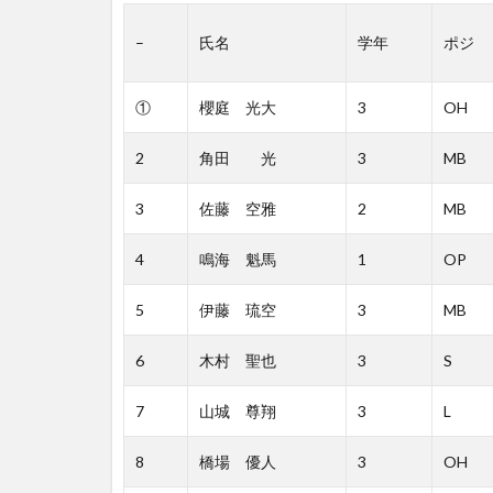
–
氏名
学年
ポジ
①
櫻庭 光大
3
OH
2
角田 光
3
MB
3
佐藤 空雅
2
MB
4
鳴海 魁馬
1
OP
5
伊藤 琉空
3
MB
6
木村 聖也
3
S
7
山城 尊翔
3
L
8
橋場 優人
3
OH