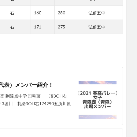
右
160
280
弘前五中
右
171
275
弘前五中
子代表）メンバー紹介！
高 到達点中学 ①毛藤 凜3OH右
中 3堀川 莉緒3OH右174290五所川原