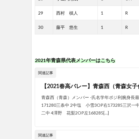
29
西村 槙人
1
R
30
藤平 悠生
1
R
2021年青森県代表メンバーはこちら
関連記事
【2021春高バレー】青森西（青森女
青森西（青森）メンバー -氏名学年ポジ利腕身長最
171280三条中 2中塩 小雪3OP右173285三沢一
二中 4澤野 花梨2OP左168285[…]
関連記事