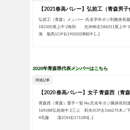
【2021春高バレー】弘前工（青森男
弘前工（青森）メンバー -氏名学年ポジ利腕身長最
182305尾上中 2角田 光3MB右186311尾上中 
海 魁馬1OP右190320津軽中 […]
2020年青森県代表メンバーはこちら
関連記事
【2020 春高バレー】女子 青森西（
青森西（青森）選手一覧 No.氏名年ポジ腕身長到
169288弘前南中 2三上 莉央3OP左166275木ノ
4毛藤 凜2OH右171280[…]