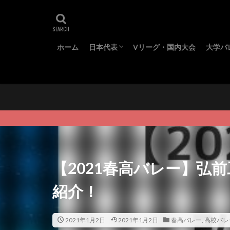
ホーム
日本代表
Vリーグ・国内大会
大学バ
代表メンバー
ワールドカップ
オリンピック
ネーションズリーグ
全日
東日
春季
秋季
【2021春高バレー】弘
紹介！
2021年1月2日
2021年1月2日
春高バレー
,
高校バレ