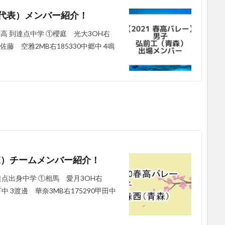
子代表）メンバー紹介！
高 到達点中学 ①櫻庭 光大3OH右
3佐藤 空雅2MB右185330中郷中 4鳴
青森）チームメンバー紹介！
達点出身中学 ①相馬 愛月3OH右
下中 3渡邊 華奈3MB右175290甲田中