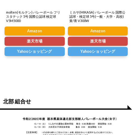
molten(モルテン) バレーボール フリ
ミカサ(MIKASA) バレーボール 国際公
スタテック 5号 国際公認球 検定球
認球・検定球 5号(一般・大学・高校)
V5M5000
黄/青 V300W
Amazon
Amazon
楽天市場
楽天市場
Yahooショッピング
Yahooショッピング
北部 組合せ