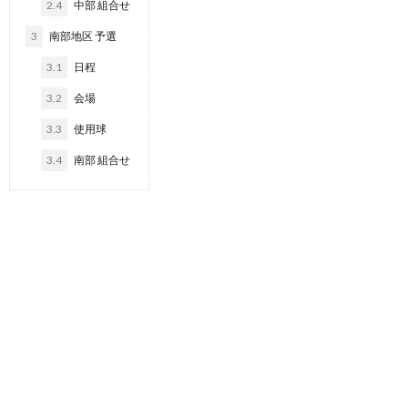
2.4
中部 組合せ
3
南部地区 予選
3.1
日程
3.2
会場
3.3
使用球
3.4
南部 組合せ