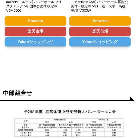
molten(モルテン) バレーボール フリ
ミカサ(MIKASA) バレーボール 国際公
スタテック 5号 国際公認球 検定球
認球・検定球 5号(一般・大学・高校)
V5M5000
黄/青 V300W
Amazon
Amazon
楽天市場
楽天市場
Yahooショッピング
Yahooショッピング
中部 組合せ