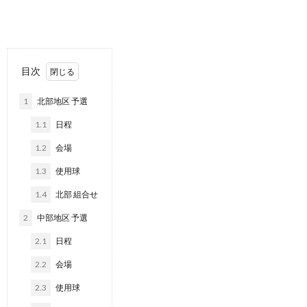
目次
1
北部地区 予選
1.1
日程
1.2
会場
1.3
使用球
1.4
北部 組合せ
2
中部地区 予選
2.1
日程
2.2
会場
2.3
使用球