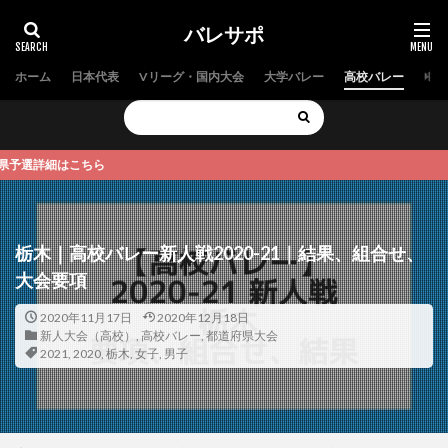
バレサポ
ホーム
日本代表
Vリーグ・国内大会
大学バレー
高校バレー
中学
ちら
栃木｜高校バレー新人戦2020-21｜結果、組合せ、
大会要項
2020年11月17日
2020年12月18日
新人大会（高校）
,
高校バレー
,
都道府県大会
2021
,
2020
,
栃木
,
女子
,
男子