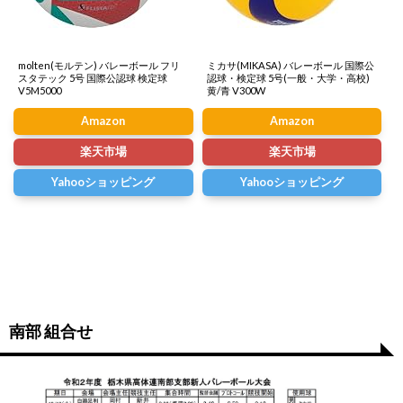
molten(モルテン) バレーボール フリ
ミカサ(MIKASA) バレーボール 国際公
スタテック 5号 国際公認球 検定球
認球・検定球 5号(一般・大学・高校)
V5M5000
黄/青 V300W
Amazon
Amazon
楽天市場
楽天市場
Yahooショッピング
Yahooショッピング
南部 組合せ