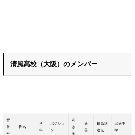
清風高校（大阪）のメンバー
背
利
学
ポジショ
身
最高到
出身中
番
氏名
き
年
ン
長
達点
学
号
腕