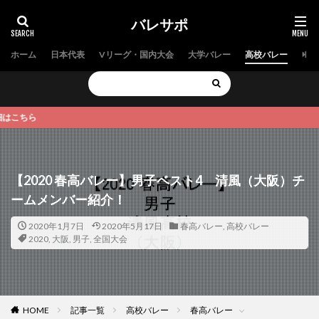
バレサポ
ホーム
日本代表
Vリーグ・国内大会
大学バレー
高校バレー
中学
ら
【2020 春高バレー】男子ベスト4 清風（大阪）チ
ームメンバー紹介！
2020年1月7日
2020年5月17日
春高バレー
,
高校バレー
2020
,
大阪
,
男子
,
全国大会
HOME
記事一覧
高校バレー
春高バレー