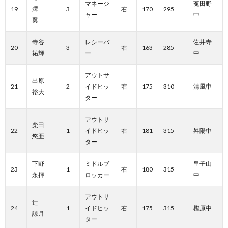
マネージ
菟田野
19
澤
3
右
170
295
ャー
中
翼
寺谷
レシーバ
佐井寺
20
3
右
163
285
祐輝
ー
中
アウトサ
出原
21
2
イドヒッ
右
175
310
清風中
裕大
ター
アウトサ
柴田
22
1
イドヒッ
右
181
315
昇陽中
悠亜
ター
下野
ミドルブ
皇子山
23
1
右
180
315
永揮
ロッカー
中
アウトサ
辻
24
1
イドヒッ
右
175
315
樫原中
諒月
ター