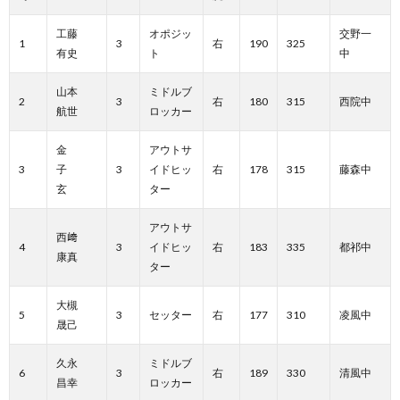
工藤
オポジッ
交野一
1
3
右
190
325
有史
ト
中
山本
ミドルブ
2
3
右
180
315
西院中
航世
ロッカー
金
アウトサ
3
子
3
イドヒッ
右
178
315
藤森中
玄
ター
アウトサ
西﨑
4
3
イドヒッ
右
183
335
都祁中
康真
ター
大槻
5
3
セッター
右
177
310
凌風中
晟己
久永
ミドルブ
6
3
右
189
330
清風中
昌幸
ロッカー