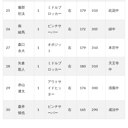
服部
ミドルブ
25
1
右
179
310
此花中
壮汰
ロッカー
南
ピンチサ
26
1
右
172
305
緑中
綾馬
ーバー
森口
オポジッ
27
1
右
179
310
本庄中
永大
ト
矢倉
ミドルブ
天王寺
28
1
右
180
310
龍人
ロッカー
中
アウトサ
赤山
29
1
イドヒッ
右
176
300
清風中
遼太
ター
森井
ピンチサ
30
1
右
165
290
成法中
慎也
ーバー