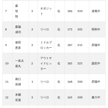
森
オポジッ
7
垣
3
右
186
330
凌風中
ト
陸
森脇
8
3
リベロ
右
175
305
明和中
成功
柴田
ミドルブ
9
3
右
187
315
昇陽中
恵多
ロッカー
アウトサ
一条太
10
2
イドヒッ
右
185
325
蹉跎中
嘉丸
ター
南口
11
1
リベロ
右
168
300
昇陽中
辰揮
本圖
12
3
リベロ
右
165
300
兼六中
宏基