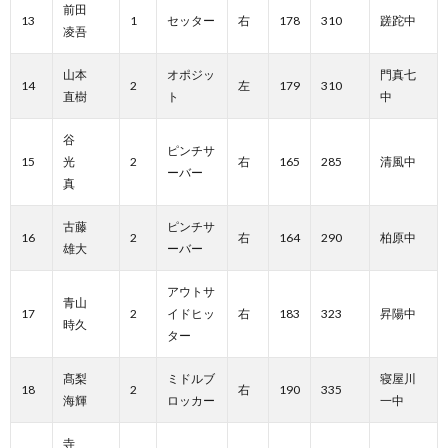
前田
13
1
セッター
右
178
310
蹉跎中
凌吾
山本
オポジッ
門真七
14
2
左
179
310
直樹
ト
中
谷
ピンチサ
15
光
2
右
165
285
清風中
ーバー
真
古藤
ピンチサ
16
2
右
164
290
柏原中
雄大
ーバー
アウトサ
青山
17
2
イドヒッ
右
183
323
昇陽中
時久
ター
髙梨
ミドルブ
寝屋川
18
2
右
190
335
海輝
ロッカー
一中
寺